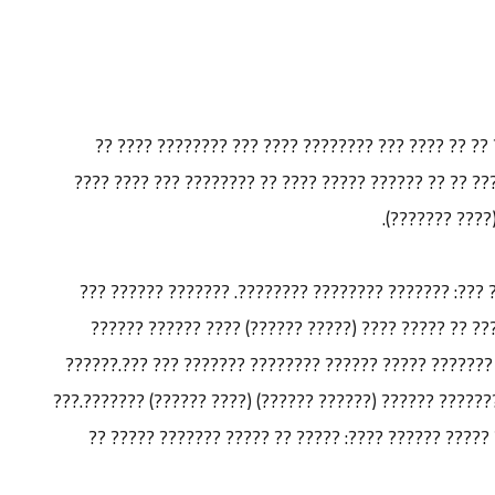
???? ??? ????? ??? ???? ?? ???? ??????? ?????? ??
????? ??????? ????: ???? ?? ?? ??????? ????? ???? ??
?????? ???? ??
???? ???? ??? ??????? ????? ?????? ????? ????? ???:
??? ????? ?????? ???? ??????? ??????.????? ????? ?
?????? ?????? ????????? ????? ??????? ?????? ???????
(?????? ???????) ???? ???? ?????? ??????? ?????????? ??
?? ?????? ???????.????? ???? ????? ???? ?? ??? ???