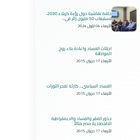
حلقة نقاشية حول رؤية كربلاء 2030،
لاستيعاب 50 مليون زائر في...
الأربعاء 04 ايلول 2024
اجتثاث الفساد واعادة بناء روح
المواطنة
الأربعاء 17 حزيران 2015
الفساد السياسي... كارثة تفجر الثورات
الأربعاء 17 حزيران 2015
جذور الفقر والفساد والديمقراطية
الاقتصادية مصر مثالاً
الأربعاء 17 حزيران 2015