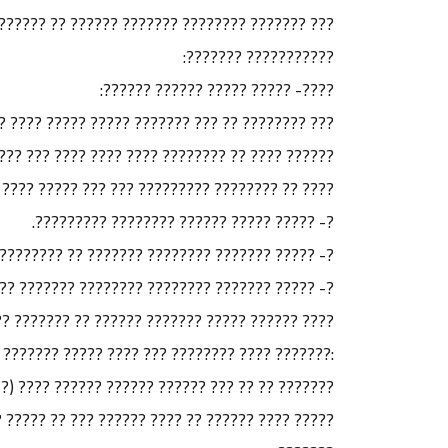
?????? ????????? ?????????? ??????? ?????????
??????????? ???????:
????- ????? ????? ?????? ??????:
??????? ???? ???? ????? ???? ?????? ????? ????
? ????? ???? ????? ??????? ??????? ???? ??????
?? ?? ??????? ??? ??? ??????? ?????? ???? ???:
?- ????? ????? ?????? ???????? ?????????.
?- ????? ??????? ???????? ??????? ?? ????????.
????? ???????? ???????? ??????? ?????? ??????.
???? ?????? ?????? ???????? ???? ??? ???? ????
 ?????????? ???? ?????? ?????? ?? ?????? ?????
???) ???? ?????? ?????? ???????? ????? ??? ???
??? ??????? ?????? ??? ??????? ???? ?????? ???