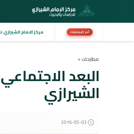
مركز الامام الشيرازي نا
آخر الاضافات
مطارحات >
البعد الاجتماعي 
الشيرازي
2016-05-03