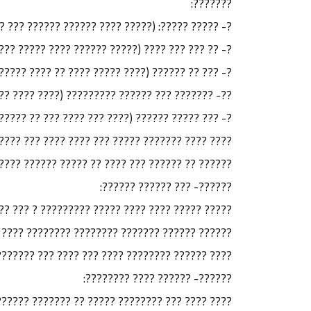
???????:
: (????? ???? ?????? ?????? ??? ????? ?? ?????.
???? ???? ??? ????? (?) ??????? ?? ??? ??? ????.
 ???? ?? ???? ??????????(?) ????? ??? ????????.
??? ????????? (???? ???? ????????? ??? ??????.
???? ?????? (???? ??? ???? ??? ?? ?????? ??? (?).
 ?? ???? ?? ????? ?? ?????? ?? ????? ??????? ??
???? ?????? ????????? ???? ?? ????? ??? ?????.
??????- ??? ?????? ??????:
 ????? ???????? ???? ??? ????? ?????? ?? ?????
?? ????? (???? ????) ?? ??? ?????? ??? ??? ???
??? ?????? ???????? ???? ??? ???? ??? ???????.
??????- ?????? ???? ????????:
??? ???????? ?????? ????? ?????? ?????. ??????