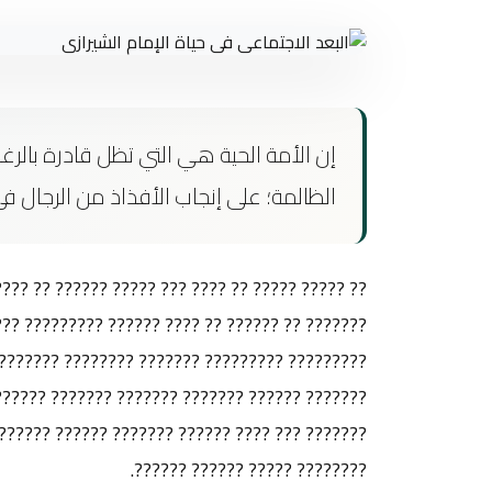
إن الأمة الحية هي التي تظل قادرة بالر
الظالمة؛ على إنجاب الأفذاذ من الرجال ف
? ???? ??????? ???? ??????? ???????? ??? ?????
??? ?????? ??????? ????? ????? ?????? ???????
????????? ??????????? ?????? ?? ?????? ??????
?? ??????? ??????? ???????? ?????? ??? ??? ??
 ???? ??? ???????? ??? ?????? ?????? ???? ????
???????? ????? ?????? ??????.