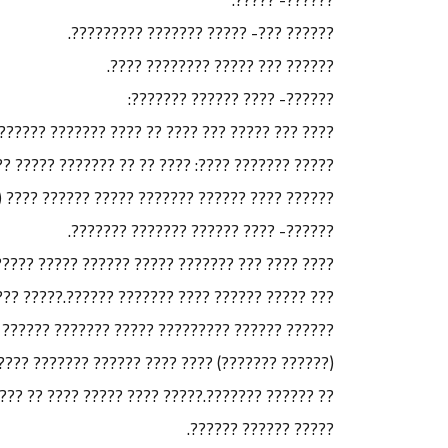
?????? ???- ????? ??????? ?????????.
?????? ??? ????? ???????? ????.
??????- ???? ?????? ???????:
 ?? ???? ??? ???????? ???? ??? ???????? ???? ??
 ?? ?????? ????? ???? ?? ???????? ??? ???? ????
???? ??????? ????? ?????? ???? (???? ???????).
??????- ???? ?????? ??????? ???????.
 ??????? ???????? ????????. ??????? ?????? ???
? ????? ???? (????? ??????) ???? ?????? ??????
 ????? ?????? ???????? ??????? ??? ???.??????
???? (?????? ??????) (???? ??????) ???????.???
?? ?????? ????: ????? ?? ????? ??????? ????? ??
????? ?????? ??????.