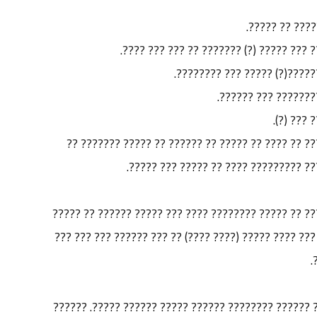
?- ????? ?????
?- ?? ??? ??? ???? (????? ?????? ???? ?
?- ??? ?? ?????? (???? ?????
??- ??????? ??? ???
?- ??? ?
???? ???? ??????? ????? ??? ???? ???? ??? ??????
?????? ?? ?????? ??? ???? ?? ????? ??
????? ????? ???? ???? ????? ????????? ? ??? ???? ??
?????? ?????? ??????? ???????? ???????? ???? ??? ??
?
???? ???? ??? ???????? ????? ?? ??????? ?????? ???