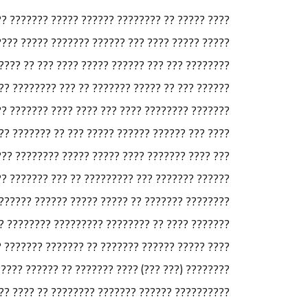
? ????? ??????? ?????? ??? ?? ?? ???? ?? ?????
?? ?? ???? ?? ??????? ??? ??????? ?????? ?????
? ?? ????? ?? ?????? ?? ???? ????? ????? ??????
 ???????? ??????? ??? ??? ????? ??????? ??????
???? ?????? ???? ?????? ?? ????? ???? ???????.
??????? ?? ??????? ???????? ???????? ???? ????
??? ??? ???????? ???? ??? ??????? ???? ?? ????
???? ??? ?????? ?????? ??? ?????? ??????? ????
?????? ?????????? ??? ???? ??????? ???? ?????
?????? ????????? ???????? ??????????? ??????.
???? ?????? ??? ???? ?????? ????? ???? ???????
??? ???????? ?? ?????? ???????? ??? ???? ?????
???? ??? ????? ??? ???? ???? ???? ????? ??????