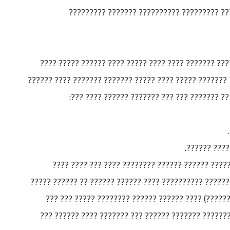
??? ??????? ???????? ??????? ?????? ?? ??
??? ???????? ?? ??? ??????? ????? ????? ???? ???? 
?????? ???? ?? ???????? ???? ???? ???? ??? ??? ??????
???? ?? ???????? ????????? ??? ??? ????? ??
?- ????? ??
???? ?????? ????? ??????? ?????? ?? ??????? ??
:??????? ???? ???????? ??? ???? ????? ??????? ??????
??????? ?? ?? ??? ?????? ?????? ?????? ???? (????
????? ???? ?????? ?? ???? ?????? ??? ?? ????? ????