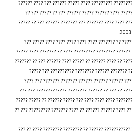
??????? ?????? ?? ???????? ???? ????? ?????? ???????
???? ?????? ??? ???? ??? ????? ???? ????? ?? ????
?????????? ?? ???? ??? ???? ?????? ???? ???????? ???
???? ????? ?? ????? ?????? ????? ?? ?????? ???????
??????? ?? ??????? ????????? ???? ??? ??????? ?????? 
????????? ????? ???????? ?? ???????? ??????????? ?? ?
???????? ?? ??????? ??????.??? ????? ??? ??????
???????? ??????? ????????? ???????????? ??????? 
?????? ????? ???????? ???????? ????????? ??????? ??
????? ???? ?????? ???????? ??? ????? ??????? ??????? 
?????? ???? ?? ??????? ???? ?? ???????? ??? ???? ???? 
??? ??? ??? ????? ???????? ??????? ?????????? ??????