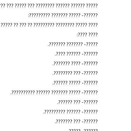
 ???????? ??? ????? ??? ??? ????? (???? ???? ).
??????- ????? ??????? ?????????:
 ????? ?????? ??????? ?????? ?????? ?? ???????
???? ????:
?????- ??????? ???????.
??????- ?????? ????.
??????- ???? ???????.
??????- ??? ????????.
??????- ????? ??????.
??????- ????? ??????? ?????? ??????????.
??????- ??? ??????.
??????- ?????? ?????????.
??????- ??? ???????.
??????- ?????.