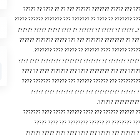
???? ????? ?? ???????? ?????? ????? ??????? ???? ??
????? ????? ???? ??? ?????? ??????? ????? ?????? ?????
???????? ??? ??? ?????? ????? ???? ??? ?? ?????.. ????
?????? ??? ?? ????? ??????? ?? ??? ???????? ????? ??
??????? ???????? ???? ??? ???? ???? ??????? ??
???? ??? ?????? ?????? ????? ??? ?? ??????? ??????? 
??? ???? ??????? ???? ????? ????? ???????? ??????? 
?????? ??????? ??? ????????? ?? ??? ??????? ??????
???????? ??????? ?? ????? ????? ?????? ??????? 
??????? ???? ?? ??
???? ????? ?????? ??????? ?? ??????? ??????? ?? ??
???????? (??? ???) ???? ??????? ?? ?????? ????
?????????? ?????? ??????? ???????? ?? ???? ??? ??