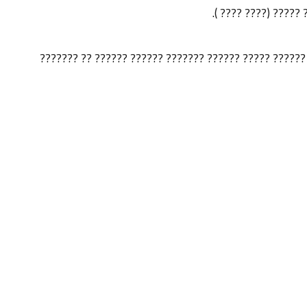
????? ?????? ??????
???? ????? ???????? ????????? ?? ??? ?? ????? ??????