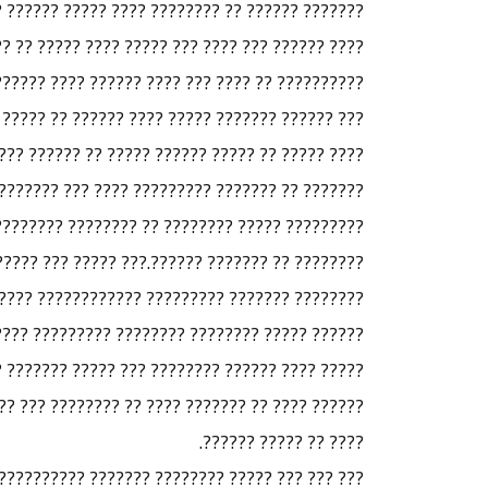
? ????????? ???? ????? ?????? ??? ???? ??????
?? ???? ?????? ????? ?????? ??? ?? ????? ??? ??
? ???? ??????? ??? ??????? ?????? ??? ?? ?????
??? ?????? ??????? ????? ???? ?????? ?? ????? 2003.
 ?? ??????? ???? ???? ???? ???? ???? ????? ???
???????? ????????? ???? ?? ??????? ???? ?????
??? ?????? ?? ????? ???? ?????? ??? ?? ???????
 ??????? ?????? ???????? ?????????? ??? ?????
?????? ?????? ?????? ??????? ??????? ??? ????
 ??? ?? ?????? ???????? ????????????? ??? ???
???? ???? ???? ??? ????? ?????? ?? ????? ?????
?????? ?????? ?? ???? ??????? ????????? ??? ??
???? ?? ????? ??????.
????? ?????? ?? ???????? ???????? ???? ?? ???