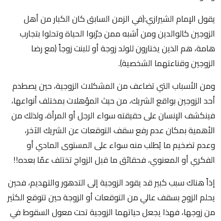
يقول الإمام الشيرازي:(في الزمن السابق كان الكبار من أهل
الزوجين كالوالدين ومن أشبه ممن جرّبوا الحياة وتحلوا بتجارب
هامة، هم الذين يختارون للولد زوجة أو للبنت زوجاً (مع رضا
الزوجين وقناعتهما الشخصية).
ومن الأسباب التي تضاعف من المشكلات الزوجية، حين يصطدم
أحد الزوجين بواقع الشريك، من حيث المؤهلات بمختلف أنواعها،
فينكشف الإنسان على حقيقته سواء الرجل أو المرأة، ولذلك من
الأهمية بمكان عدم رفع سقف التوقعات عن الشريك الآخر،
وعدم تضخيم ما يُطلب منه سواء على المستوى المادي أو
الفكري أو المعنوي، فحقائق ما قبل الزواج تختلف عمّا بعده!!
إذاً هناك سبب كبير قد يقود الزوجية إلى التدهور والتهديم، فحين
يحلم الزوج بسقف عالي من التوقعات أو الزوجة حين تتوقع الكثير
من زوجها، فهذا يجعل حياتهما الزوجية تحت معول السقوط في