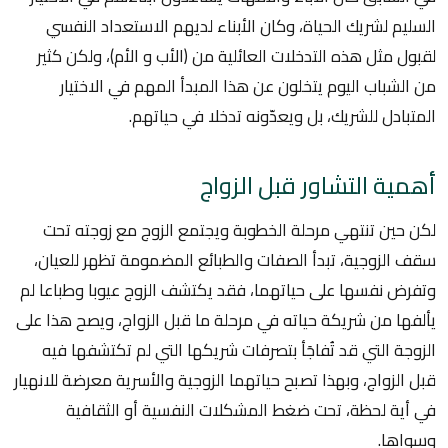
السليم لشريك الحياة، وكان الأبناء لديهم الاستعداد النفسي
لقبول مثل هذه التدخلات العائلية من (الأب و الأم)، ولكن كثير
من الشباب اليوم يتخلون عن هذا المبدأ المهم في الاختيار
المتبادل للشريك، بل ويعدّونه تدخلا في حياتهم.
أهمية التشاور قبل الزواج
لكن حين تنتهي مرحلة الخطوبة ويجتمع الزوج مع زوجته تحت
سقف الزوجية، تبدأ الصفات والطبائع المضمومة تظهر للعيان،
وتفرض نفسها على حياتهما، فقد يكتشف الزوج عيوبا وطباعا لم
يألفها من شريكة حياته في مرحلة ما قبل الزواج، ويصح هذا على
الزوجة التي قد تُفاجَأ بتصرفات شريكها التي لم تكتشفها فيه
قبل الزواج، وبهذا تصبح حياتهما الزوجية والأسرية معرضة للانهيار
في أية لحظة، تحت ضغط المشكلات النفسية أو الثقافية
وسواها.