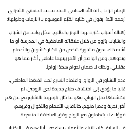
الإمام الراحل، آية الله العظمى السيد محمد الحسيني الشيرازي
(رحمه الله)، يقول في كتابه القيّم الموسوم بـ (الأزمات وحلولها):
(هناك أسباب كثيرة لهذا التوتر والطلاق، فكل واحد من الشباب
والشابات يتزوج من خلال علاقاته العاطفية في المدرسة أو ما
أشبه ذلك، بدون مشاورة شخص من الكبار كالأبوين والأعمام
ونحوهم، ومن الواضح أن الأمر بينهما عاطفي أكثر مما هو
عقلاني، ولذلك لا ضمان لدوام هكذا زواج).
عدم التشاور في الزواج، واعتماد التسرع تحت الضغط العاطفي،
غالبا ما يؤدي إلى اكتشاف طباع جديدة لدى الزوجين، لم
يكتشفاها قبل الزواج، وهو ما كان يلزمهما بالتشاور مع من هم
أكبر تجربة وعمرا منهم، كالأقارب الأعمام والأخوال وغيرهم،
فهؤلاء لا يتعاملون مع الزواج وفق العاطفة المتسرعة.
في السابق كان الآباء والأمهات يساعدون أبناءهم في الاختيار