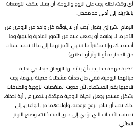
أي وقت، لذلك يجب على الزوج والزوجة، أن يقللا سقف التوقعات
بالشريك إلى أدنى حد ممكن.
الإمام الشيرازي يقول:(يجب أن لا يتوقّع كل واحد من الزوجين عن
الآخر ما لا يطيقه أو يصعب عليه من الأمور المادية والتهيؤ وما
أشبه ذلك، وإلا فكثيراً ما ينتهي الأمر بهما إلى ما لا يحمد عقباه
من المفارقة أو التوتّر أو الطلاق).
قضية مهمة جدا يجب أن يتنبّه لها الزوجان جيدا، في بداية
حياتهما الزوجية، ففي حال حدثت مشكلات معينة بينهما، يجب
تلافيها بقدر المستطاع، لأن حدوث المنغصات الزوجية والخلافات
بشكل مستمر يجعل الحياة الزوجية مهدّدة بالتدمير في أية لحظة،
لذلك يجب أن يبادر الزوج وزوجته، وأولادهما من الواعين، إلى
تجفيف الأسباب التي تؤدي إلى خلق المشكلات، وصنع التوتر
العائلي.