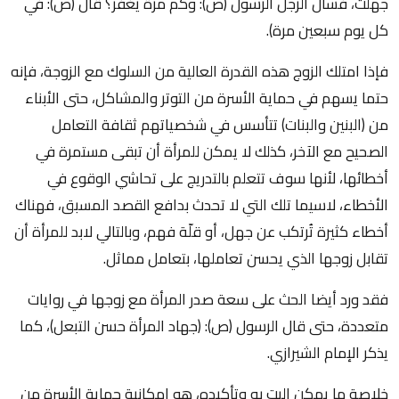
جهلت، فسأل الرجل الرسول (ص): وكم مرة يغفر؟ قال (ص): في
كل يوم سبعين مرة).
فإذا امتلك الزوج هذه القدرة العالية من السلوك مع الزوجة، فإنه
حتما يسهم في حماية الأسرة من التوتر والمشاكل، حتى الأبناء
من (البنين والبنات) تتأسس في شخصياتهم ثقافة التعامل
الصحيح مع الآخر، كذلك لا يمكن للمرأة أن تبقى مستمرة في
أخطائها، لأنها سوف تتعلم بالتدريج على تحاشي الوقوع في
الأخطاء، لاسيما تلك التي لا تحدث بدافع القصد المسبق، فهناك
أخطاء كثيرة تُرتكب عن جهل، أو قلّة فهم، وبالتالي لابد للمرأة أن
تقابل زوجها الذي يحسن تعاملها، بتعامل مماثل.
فقد ورد أيضا الحث على سعة صدر المرأة مع زوجها في روايات
متعددة، حتى قال الرسول (ص): (جهاد المرأة حسن التبعل)، كما
يذكر الإمام الشيرازي.
خلاصة ما يمكن البت به وتأكيده، هو إمكانية حماية الأسرة من