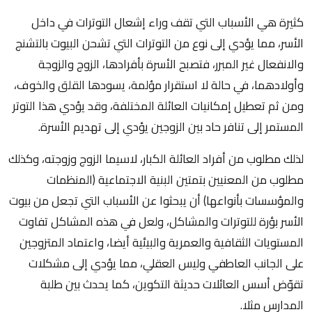
كثيرة هي الأسباب التي تقف وراء إشعال التوترات في داخل
الأسر، مما يؤدي إلى نوع من التوترات التي تشحن البيوت بالتشنج
والانفعال غير المبرر، فتصبح الأسرة بأفرادها، الزوج والزوجة
وأولادهما، في حالة لا استقرار مؤلمة، يسودها القلق والخوف،
ومن ثم تعطيل إمكانيات العائلة المختلفة، وقد يؤدي هذا التوتر
المستمر إلى تنافر حاد بين الزوجين يؤدي إلى تهديم الأسرة.
لذلك مطلوب من أفراد العائلة الكبار، لاسيما الزوج وزوجته، وكذلك
مطلوب من المعنيين بتمتين البنية الاجتماعية (المنظمات
والمؤسسات بأنواعها) أن يبحثوا عن الأسباب التي تجعل من بيوت
الأسر بؤرة للتوترات والمشاكل، ولعل في هذه المشاكل تفاوت
المستويات الثقافية والعمرية والبيئية أيضا، واعتماد المتزوجين
على الجانب العاطفي وليس العقلي، مما يؤدي إلى مشكلات
تقوّض أسس العائلات حديثة التكوين، كما يحدث بين طلبة
المدارس مثلا.