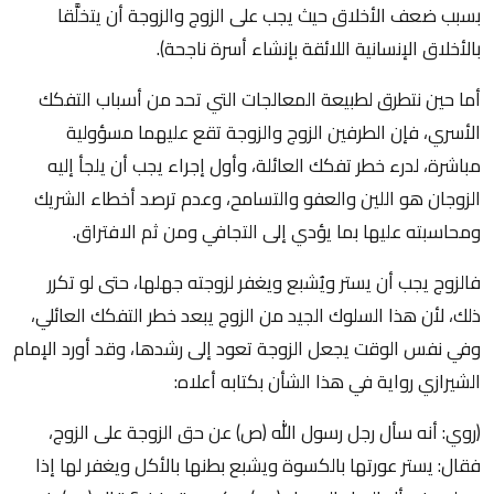
بسبب ضعف الأخلاق حيث يجب على الزوج والزوجة أن يتخلَّقا
بالأخلاق الإنسانية اللائقة بإنشاء أسرة ناجحة).
أما حين نتطرق لطبيعة المعالجات التي تحد من أسباب التفكك
الأسري، فإن الطرفين الزوج والزوجة تقع عليهما مسؤولية
مباشرة، لدرء خطر تفكك العائلة، وأول إجراء يجب أن يلجأ إليه
الزوجان هو اللين والعفو والتسامح، وعدم ترصد أخطاء الشريك
ومحاسبته عليها بما يؤدي إلى التجافي ومن ثم الافتراق.
فالزوج يجب أن يستر ويُشبع ويغفر لزوجته جهلها، حتى لو تكرر
ذلك، لأن هذا السلوك الجيد من الزوج يبعد خطر التفكك العائلي،
وفي نفس الوقت يجعل الزوجة تعود إلى رشدها، وقد أورد الإمام
الشيرازي رواية في هذا الشأن بكتابه أعلاه:
(روي: أنه سأل رجل رسول الله (ص) عن حق الزوجة على الزوج،
فقال: يستر عورتها بالكسوة ويشبع بطنها بالأكل ويغفر لها إذا