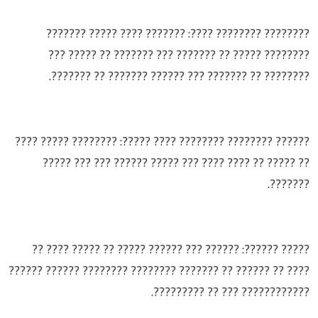
???????? ???????? ????: ??????? ???? ????? ???????
???????? ????? ?? ??????? ??? ??????? ?? ????? ???
???????? ?? ??????? ??? ?????? ??????? ?? ???????.
?????? ???????? ???????? ???? ?????: ???????? ????? ????
?? ????? ?? ???? ???? ??? ????? ?????? ??? ??? ?????
???????.
????? ??????: ?????? ??? ?????? ????? ?? ????? ???? ??
???? ?? ?????? ?? ??????? ???????? ???????? ?????? ??????
???????????? ??? ?? ?????????.