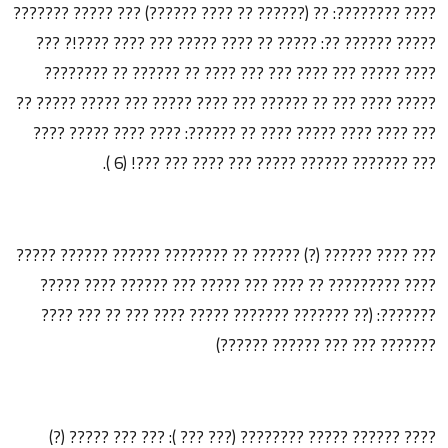
???? ????????: ?? (?????? ?? ???? ??????) ??? ????? ???????
????? ?????? ??: ????? ?? ???? ????? ??? ???? ????!? ???
???? ????? ??? ???? ??? ??? ???? ?? ?????? ?? ????????
????? ???? ??? ?? ?????? ??? ???? ????? ??? ????? ????? ??
??? ???? ???? ????? ???? ?? ??????: ???? ???? ????? ????
??? ??????? ?????? ????? ??? ???? ??? ???! (6 ).
??? ???? ?????? (?) ?????? ?? ???????? ?????? ?????? ?????
???? ????????? ?? ???? ??? ????? ??? ?????? ???? ?????
???????: (?? ??????? ??????? ????? ???? ??? ?? ??? ????
??????? ??? ??? ?????? ??????)
???? ?????? ????? ???????? (??? ??? ): ??? ??? ????? (?)