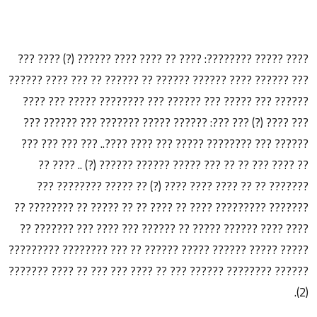
???? ????? ????????: ???? ?? ???? ???? ?????? (?) ???? ???
??? ?????? ???? ?????? ?????? ?? ?????? ?? ??? ???? ??????
?????? ??? ????? ??? ?????? ??? ???????? ????? ??? ????
??? ???? (?) ??? ???: ?????? ????? ??????? ??? ?????? ???
?????? ??? ???????? ????? ??? ???? ????.. ??? ??? ??? ???
?? ???? ??? ?? ?? ??? ????? ?????? ?????? (?) .. ???? ??
??????? ?? ?? ???? ???? ???? (?) ?? ????? ???????? ???
??????? ????????? ???? ?? ???? ?? ?? ????? ?? ???????? ??
???? ???? ?????? ????? ?? ?????? ??? ???? ??? ??????? ??
????? ????? ?????? ????? ?????? ?? ??? ???????? ?????????
?????? ???????? ?????? ??? ?? ???? ??? ??? ?? ???? ???????
(2).