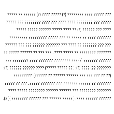
??? ????? ???? ???????? (?) ????? ???? (?) ?????? ?? ?????
????? ??? ???????? ???? ???? ??? ???? ???????? ??? ?????
???? ??? ?????? (?) ?? ???? ????? ?????? ????? ?????
??????? ???? ?? ????? ?? ??? ????? ????????? ?????????
??? ??? ??????? ?? ???? ??? ??????? ?????? ??? ??? ??????
??????? ???????? ?? ????? ????.. ??? ??? ?? ?????? ????? ??
?????? ??????? (?) ??? ???????? ??????? ????: (??????? ???
??????? ??) ???? (?): ( ?? ????? ?????) ???? ?????? ?????? (?):
(?? ?? ??? ??? ??? ?????? ?????? ?? ??????). ?????????
??????? ?? ?????? ??????? ??? ??????? ?????.. ??? ?? ?????
??????? ???????? ??? ?????? ?????? ???????? ????? ????
?????? ?????? ????: ( ????? ?????? ??? ?????? ???????? )( 3).