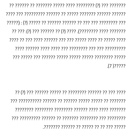
??????? ??? (?) ???????? ???? ????? ??????? ?? ?????? ??
?????? ?????? ??????? ????? ?? ?????? ????????? ??? ????
??? ???????? ??? ??? ?? ?????? ?????? ?? ????? (?) : {?????
??????? ???? ????????}. ???? (?) ?? ?????? ??? (?): ??? ??
???? ????? ?? ???? ????? ??? ??? ?????? ???? ??? ?? ????
????????? ??? ??? ???????? ??? ???? ???? ?????? ????
????? ???????? ????? ????? ????? ?????? ??? ????? ???
?????( 7).
???? ??? ?? ?????? ???????? ?? ????? ?????? ??? (?) ??
??????? ?? ????? ????? ?????? ?? ?????? ?????????? ???
??????? ???? ???? ?????? ???????? ???????? ????????
???????? ??? ???????? ??????? ?? ?????? ????????? ???
????? ??? ?? ?? ????? ?? ?????? ???????.