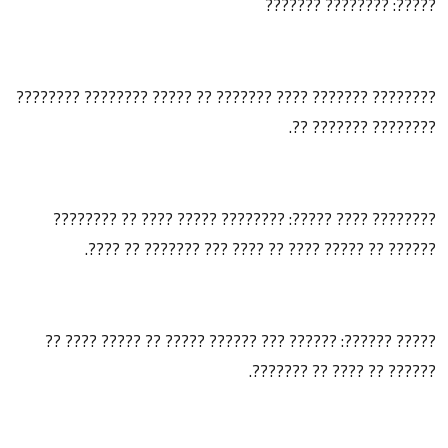
?????: ???????? ???????
???????? ??????? ???? ??????? ?? ????? ???????? ????????
???????? ??????? ??.
???????? ???? ?????: ???????? ????? ???? ?? ????????
?????? ?? ????? ???? ?? ???? ??? ??????? ?? ????.
????? ??????: ?????? ??? ?????? ????? ?? ????? ???? ??
?????? ?? ???? ?? ???????.