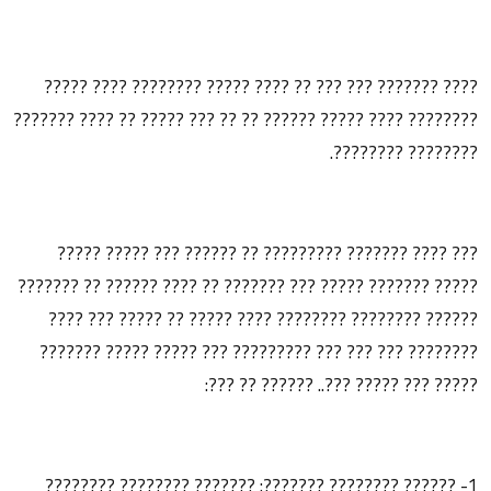
???? ??????? ??? ??? ?? ???? ????? ???????? ???? ?????
???????? ???? ????? ?????? ?? ?? ??? ????? ?? ???? ???????
???????? ????????.
??? ???? ??????? ????????? ?? ?????? ??? ????? ?????
????? ??????? ????? ??? ??????? ?? ???? ?????? ?? ???????
?????? ???????? ???????? ???? ????? ?? ????? ??? ????
???????? ??? ??? ??? ????????? ??? ????? ????? ???????
????? ??? ????? ???.. ?????? ?? ???:
1- ?????? ???????? ???????: ??????? ???????? ????????