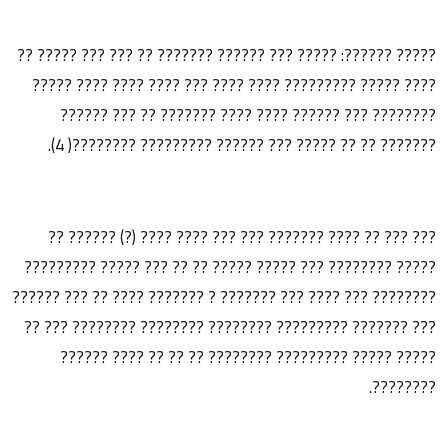
????? ??????: ????? ??? ?????? ??????? ?? ??? ??? ????? ??
???? ????? ????????? ???? ???? ??? ???? ???? ???? ?????
???????? ??? ?????? ???? ???? ??????? ?? ??? ??????
??????? ?? ?? ????? ??? ?????? ????????? ????????( 4).
??? ??? ?? ???? ??????? ??? ??? ???? ???? (?) ?????? ??
????? ???????? ??? ????? ????? ?? ?? ??? ????? ?????????
???????? ??? ???? ??? ??????? ? ??????? ???? ?? ??? ??????
??? ??????? ????????? ???????? ???????? ???????? ??? ??
????? ????? ????????? ???????? ?? ?? ?? ???? ??????
????????.