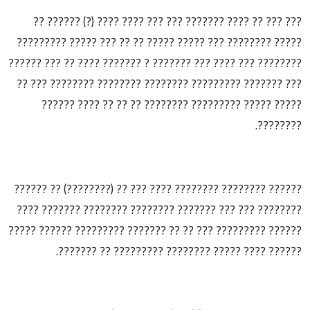
??? ??? ?? ???? ??????? ??? ??? ???? ???? (?) ?????? ??
????? ???????? ??? ????? ????? ?? ?? ??? ????? ?????????
???????? ??? ???? ??? ??????? ? ??????? ???? ?? ??? ??????
??? ??????? ????????? ???????? ???????? ???????? ??? ??
????? ????? ????????? ???????? ?? ?? ?? ???? ??????
????????.
?????? ???????? ???????? ???? ??? ?? (????????) ?? ??????
???????? ??? ??? ??????? ???????? ???????? ??????? ????
?????? ????????? ??? ?? ?? ??????? ????????? ?????? ?????
?????? ???? ????? ???????? ????????? ?? ???????.