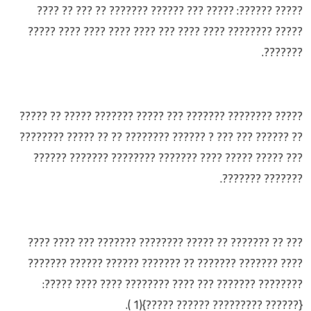
????? ??????: ????? ??? ?????? ??????? ?? ??? ?? ????
????? ???????? ???? ???? ??? ???? ???? ???? ???? ?????
???????.
????? ???????? ??????? ??? ????? ??????? ????? ?? ?????
?? ?????? ??? ??? ? ?????? ???????? ?? ?? ????? ????????
??? ????? ????? ???? ??????? ???????? ??????? ??????
??????? ???????.
??? ?? ??????? ?? ????? ???????? ??????? ??? ???? ????
???? ??????? ??????? ?? ??????? ?????? ?????? ???????
???????? ??????? ??? ???? ???????? ???? ???? ?????:
{?????? ????????? ?????? ?????}(1 ).