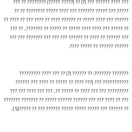
??? ???? ?????? ??? (?) ?? (????? ?????) ???????? ?? ???
????? ??? ????? ??????? ??? ???? ????? ???????? ?? ??
?????? ??? ???? ????? ?? ?????? ???? ?? ???? ??? ?? ???? ??
?? ????? ??? ???? ???? ????? ?? ????? ?? ???????.. ?? ???
??? ?????? ?? ???? ?? ?????? ??? ??? ??? ??????? ??? ???
?????? ?????? ?? ????? ????.
??????? ???????: ?? ?????? (?) ?? ??? ???? ?????????
??????????? ??? (??? ???? ?? ????? ?? ???? ??? ??????
????????? ??? ??? ???? ?? ????? ??.. ??? ??? ???? ??? ???
??? ?? ???? ??? ??? ?????? ?????? ????? ?? ??????? ???????
?? ?????? ??? ????? ????? ????? ?????? ??? ?? ?????(5 ).