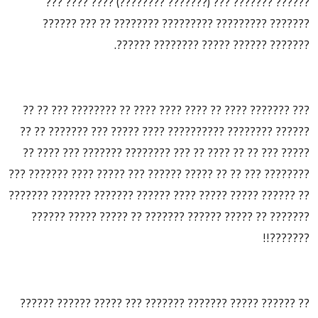
?????? ??????? ??? (??????? ????????) ???? ???? ???
??????? ????????? ????????? ???????? ?? ??? ??????
??????? ?????? ????? ???????? ??????.
??? ??????? ???? ?? ???? ???? ???? ?? ???????? ??? ?? ??
?????? ???????? ?????????? ???? ????? ??? ??????? ?? ??
????? ??? ?? ?? ???? ?? ??? ???????? ??????? ??? ???? ??
???????? ??? ?? ?? ????? ?????? ??? ????? ???? ??????? ???
?? ?????? ????? ????? ???? ?????? ??????? ??????? ???????
??????? ?? ????? ?????? ??????? ?? ????? ????? ??????
???????!!
?? ?????? ????? ??????? ??????? ??? ????? ?????? ??????