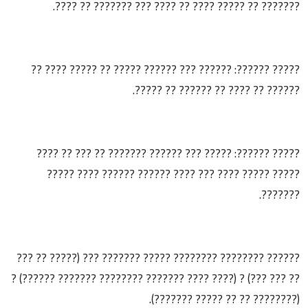
??????? ?? ????? ???? ?? ???? ??? ??????? ?? ????.
????? ??????: ?????? ??? ?????? ????? ?? ????? ???? ??
?????? ?? ???? ?? ?????? ?? ?????.
????? ??????: ????? ??? ?????? ??????? ?? ??? ?? ????
????? ????? ???? ??? ???? ?????? ?????? ???? ?????
???????.
?????? ???????? ???????? ????? ??????? ??? (????? ?? ???
?? ??? ???) ? (???? ???? ??????? ???????? ??????? ??????) ?
(???????? ?? ?? ????? ???????).