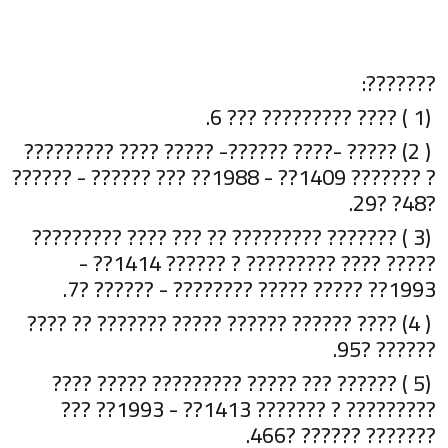
???????:
(1 ) ???? ????????? ??? 6.
( 2) ????? -???? ??????- ????? ???? ?????????
? ??????? 1409?? - 1988?? ??? ?????? - ??????
?48? ?29.
(3 ) ??????? ????????? ?? ??? ???? ?????????
????? ???? ????????? ? ?????? 1414?? -
1993?? ????? ????? ???????? - ?????? ?7.
( 4) ???? ?????? ?????? ????? ??????? ?? ????
?????? ?95.
(5 ) ?????? ??? ????? ????????? ????? ????
????????? ? ??????? 1413?? - 1993?? ???
??????? ?????? ?466.