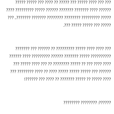
??? ??? ???? ????? ??? ????? ?? ???? ??? ????? ?????
?????? ???? ??????? ??????? ?????? ????? ????????? ????
????? ????????? ???????? ???????? ??????? ???????.. ???
????? ??? ????? ????? ???.
??? ???? ???? ????? ????????? ?? ?????? ??? ???????
?????????? ????? ??????? ?????? ????????? ???? ??????
???? ???? ??? ?? ????? ???????? ?? ??? ???? ????? ???
?????? ??? ????? ????? ????? ???? ?? ???? ???????? ???
???? ????? ?? ????? ??????? ?? ???? ??? ??????!
??????: ???????? ????????