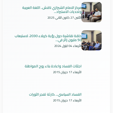
مركز الامام الشيرازي ناقش.. اللغة العربية
وتحديات الاستيراد...
الأثنين 27 كانون الثاني 2025
حلقة نقاشية حول رؤية كربلاء 2030، لاستيعاب
50 مليون زائر في...
الأربعاء 04 ايلول 2024
اجتثاث الفساد واعادة بناء روح المواطنة
الأربعاء 17 حزيران 2015
الفساد السياسي... كارثة تفجر الثورات
الأربعاء 17 حزيران 2015