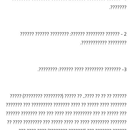
???????.
2 - ?????? ???????? ??????: ???????? ?????? ??????
???????? ???????????.
3- ??????? ???????? ???? ??????: ????????.
?????? ?? ?? ?? ????.. ?? ????? (???????? ????????) ?????
??????? ???? ????? ?? ???? ??????? ????????? ??? ???????
??? ????? ?? ??? ???????? ??? ???? ??? ??? ??????? ??????
??????? ???????? ???? ?? ???? ????? ??? ???????? ???? ??