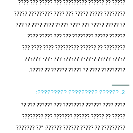
????? ?? ?????? ????????? ??? ????? ??? ????
???????? ????? ????? ??? ???? ????????? ?????
?? ????? ????? ??? ???? ????? ???? ???? ?? ???
?????? ????? ???????? ??? ??? ????? ????
???????? ?? ?????? ????????? ???? ???? ???
????? ????? ?????? ?????? ??? ???? ??????
????????? ???? ?? ????? ?????? ?? ?????.
2. ?????? ????????? ?????????:
???? ???? ?????? ???????? ??? ?????? ??? ??
????? ?? ????? ?????? ??????? ??? ????????
????????? ?? ????? ?????? ??????: "?? ???????