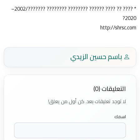
* ???? ?? ???? ?????? ???????? ???????? ???????/2002–
2020?
http://shrsc.com
باسم حسين الزيدي
التعليقات (0)
لا توجد تعليقات بعد. كن أول من يعلق!
اسمك