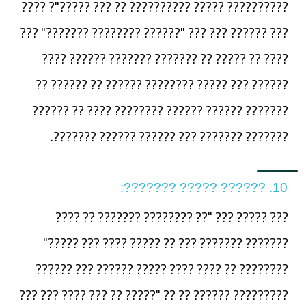
?????????? ????? ?????????? ?? ??? ?????"? ????
??? ?????? ??? ??? "?????? ???????? ???????" ???
???? ?? ????? ?? ??????? ??????? ?????? ????
?????? ??? ????? ???????? ?????? ?? ?????? ??
??????? ?????? ?????? ???????? ???? ?? ??????
??????? ??????? ??? ?????? ?????? ???????.
10. ?????? ????? ???????:
??? ????? ??? "?? ???????? ??????? ?? ????
??????? ??????? ??? ?? ????? ???? ??? ?????"
???????? ?? ???? ???? ????? ?????? ??? ??????
????????? ?????? ?? ?? "????? ?? ??? ???? ??? ???