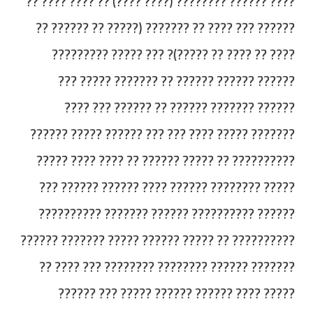
???? ?????? ???????? (???? ????) ?? ???? ???? ??
?????? ??? ???? ?? ??????? (????? ?? ?????? ??
???? ?? ???? ?? ?????)? ??? ????? ?????????
?????? ?????? ?????? ?? ??????? ????? ???
?????? ??????? ?????? ?? ?????? ??? ????
??????? ????? ???? ??? ??? ?????? ????? ??????
?????????? ?? ????? ?????? ?? ???? ???? ?????
????? ???????? ?????? ???? ?????? ?????? ???
?????? ?????????? ?????? ??????? ??????????
?????????? ?? ????? ?????? ????? ??????? ??????
??????? ?????? ???????? ???????? ??? ???? ??
????? ???? ?????? ?????? ????? ??? ??????