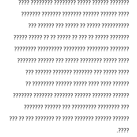
??????? ?????? ????? ???????? ???????? ????
???? ?????? ?????? ??????? ??????? ???????
?????????? ????? ?? ????? ??? ?????? ???
??????? ????? ?? ??? ?? ????? ?? ?? ????? ?????
??????? ???????? ???????? ????????? ????????
???? ????? ???????? ????? ??? ?????? ???????
???? ????? ??? ??????? ??????? ?????? ???
?????? ???? ???? ????? ?????? ???????? ??
?????? ??????? ?????? ??????? ??????? ???????
??? ???????? ????????? ??? ?????? ???????
?????? ?????? ??????? ???? ?? ??????? ??? ?? ???
????.