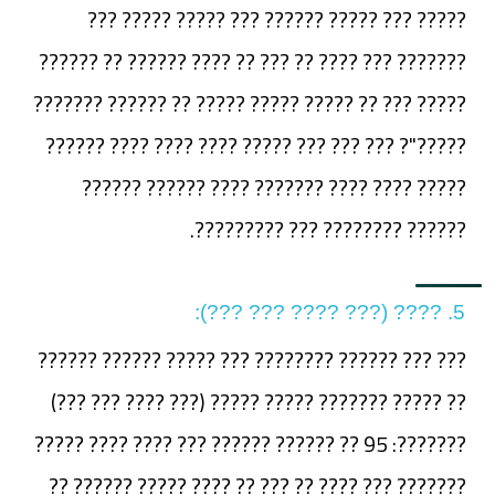
????? ??? ????? ?????? ??? ????? ????? ???
??????? ??? ???? ?? ??? ?? ???? ?????? ?? ??????
????? ??? ?? ????? ????? ????? ?? ?????? ???????
?????"? ??? ??? ??? ????? ???? ???? ???? ??????
????? ???? ???? ??????? ???? ?????? ??????
?????? ???????? ??? ?????????.
5. ???? (??? ???? ??? ???):
??? ??? ?????? ???????? ??? ????? ?????? ??????
?? ????? ??????? ????? ????? (??? ???? ??? ???)
???????: 95 ?? ?????? ?????? ??? ???? ???? ?????
??????? ??? ???? ?? ??? ?? ???? ????? ?????? ??