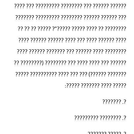
?????? ?????? ??? ???????? ????????? ??? ????
??? ?????? ?????? ???????? ????????? ???????
???????? ?? ???? ????? ?????"? ????? ?? ?? ??
???? ?????? ???? ??? ???? ?????? ?????? ????
???????? ???? ?????? ??? ??????? ?????? ????
?????? ??? ???? ???? ??? ???????? (???????? ??
??????? ??????) ??? ??? ???? ?????????? ?????
????? ???? ??????? ?????:
?. ???????
?. ???????? ?????????
?. ????? ???????