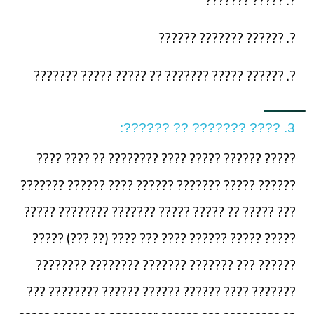
?. ?????? ??????? ??????
?. ?????? ????? ??????? ?? ????? ????? ???????
3. ???? ??????? ?? ??????:
????? ?????? ????? ???? ???????? ?? ???? ????
?????? ????? ??????? ?????? ???? ?????? ???????
??? ????? ?? ????? ????? ??????? ???????? ?????
????? ????? ?????? ???? ??? ???? (?? ???) ?????
?????? ??? ??????? ??????? ???????? ????????
??????? ???? ?????? ?????? ?????? ???????? ???