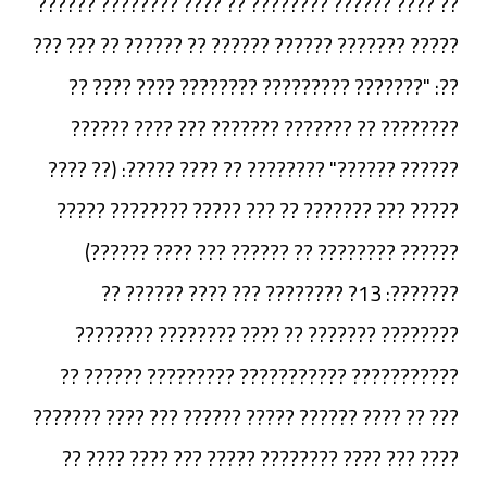
?? ???? ?????? ???????? ?? ???? ???????? ??????
????? ??????? ?????? ?????? ?? ?????? ?? ??? ???
??: "??????? ????????? ???????? ???? ???? ??
???????? ?? ??????? ??????? ??? ???? ??????
?????? ??????" ???????? ?? ???? ?????: (?? ????
????? ??? ??????? ?? ??? ????? ???????? ?????
?????? ???????? ?? ?????? ??? ???? ??????)
???????: 13? ???????? ??? ???? ?????? ??
???????? ??????? ?? ???? ???????? ????????
??????????? ??????????? ????????? ?????? ??
??? ?? ???? ?????? ????? ?????? ??? ???? ???????
???? ??? ???? ???????? ????? ??? ???? ???? ??