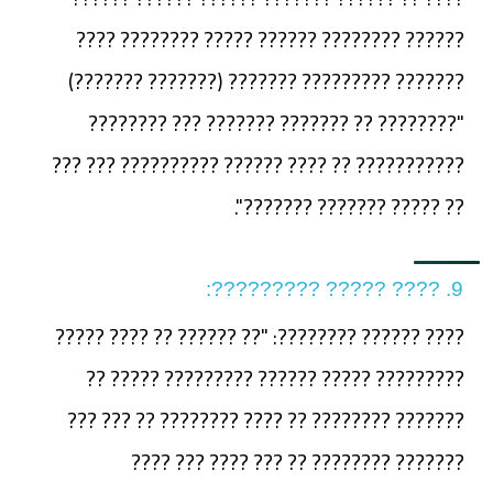
?????? ???????? ?????? ????? ???????? ????
??????? ????????? ??????? (??????? ???????)
"???????? ?? ??????? ??????? ??? ????????
??????????? ?? ???? ?????? ?????????? ??? ???
?? ????? ??????? ???????".
9. ???? ????? ?????????:
???? ?????? ????????: "?? ?????? ?? ???? ?????
????????? ????? ?????? ????????? ????? ??
??????? ???????? ?? ???? ???????? ?? ??? ???
??????? ???????? ?? ??? ???? ??? ????