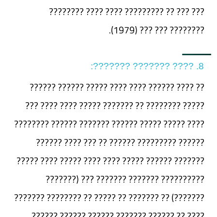
??? ??? ?? ????????? ???? ???? ????????
???????? ??? ??? (1979).
8. ???? ??????? ???????:
?? ???? ?????? ???? ???? ????? ?????? ??????
????? ???????? ?? ??????? ????? ???? ???? ???
???? ????? ????? ?????? ??????? ?????? ????????
?????? ????????? ?????? ?? ??? ???? ??????
??????? ?????? ????? ???? ???? ????? ???? ?????
?????????? ??????? ??????? ??? (???????
???????) ?? ??????? ?? ????? ?? ???????? ???????
???? ?? ?????? ??????? ?????? ?????? ??????