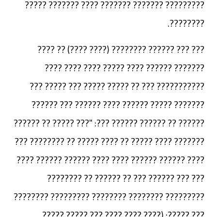
????????? ??????? ??????? ???? ??????? ?????
????????.
??? ??? ?????? ???????? (???? ????) ?? ????
??????? ?????? ???? ????? ???? ???? ????
??????????? ??? ?? ????? ????? ??? ????? ???
??????? ????? ?????? ???? ?????? ??? ??????
?????? ?? ?????? ?????? ???: "??? ????? ?? ??????
??????? ???? ????? ?? ???? ????? ?? ???????? ???
???? ?????? ?????? ???? ???? ?????? ?????? ????
??? ??? ?????? ??? ?? ?????? ?? ????????
????????? ???????? ???????? ????????? ????????
??? ?????: (???? ???? ???? ??? ????? ?????