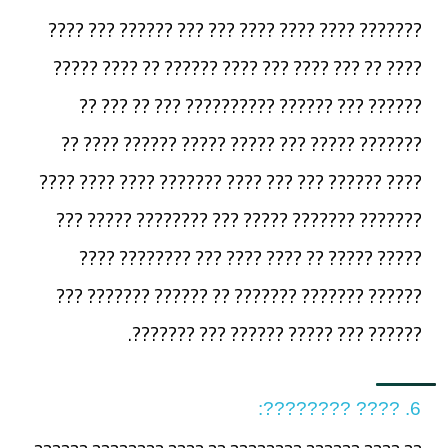
??????? ???? ???? ???? ??? ??? ?????? ??? ????
???? ?? ??? ???? ??? ???? ?????? ?? ???? ?????
?????? ??? ?????? ?????????? ??? ?? ??? ??
??????? ????? ??? ????? ????? ?????? ???? ??
???? ?????? ??? ??? ???? ??????? ???? ???? ????
??????? ??????? ????? ??? ???????? ????? ???
????? ????? ?? ???? ???? ??? ???????? ????
?????? ??????? ??????? ?? ?????? ??????? ???
?????? ??? ????? ?????? ??? ???????.
6. ???? ????????: