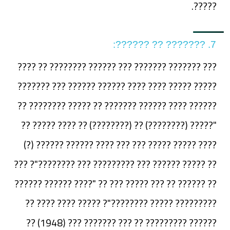
?????.
7. ??????? ?? ??????:
??? ??????? ??????? ??? ?????? ???????? ?? ????
????? ????? ???? ???? ?????? ?????? ??? ???????
?????? ???? ?????? ??????? ?? ????? ???????? ??
"????? (????????) ?? (????????) ?? ???? ????? ??
???? ????? ????? ??? ??? ???? ?????? ?????? (?)
?? ????? ?????? ??? ????????? ??? ????????"? ???
?? ?????? ?? ??? ????? ??? ?? "???? ?????? ??????
????????? ????? ????????"? ????? ???? ???? ??
?????? ????????? ?? ??? ??????? ??? (1948) ??