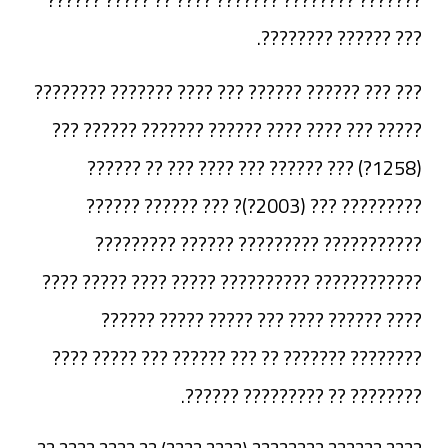
??? ?????? ????????.
??? ??? ?????? ?????? ??? ???? ??????? ????????
????? ??? ???? ???? ?????? ??????? ?????? ???
(1258?) ??? ?????? ??? ???? ??? ?? ??????
????????? ??? (2003?)? ??? ?????? ??????
??????????? ????????? ?????? ?????????
???????????? ?????????? ????? ???? ????? ????
???? ?????? ???? ??? ????? ????? ??????
???????? ??????? ?? ??? ?????? ??? ????? ????
???????? ?? ????????? ??????.