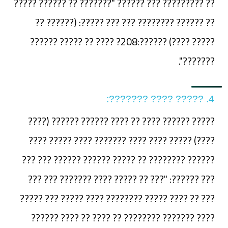
?? ????????? ??? ?????? "??????? ?? ?????? ?????
?? ?????? ???????? ??? ??? ?????: (?????? ??
????? ????) ??????:208? ???? ?? ????? ??????
???????".
4. ????? ???? ???????:
????? ?????? ???? ?? ???? ?????? ?????? (????
????) ????? ???? ???? ??????? ???? ????? ????
?????? ???????? ?? ????? ?????? ?????? ??? ???
??? ??????: "??? ?? ????? ???? ??????? ??? ???
??? ?? ???? ????? ???????? ???? ????? ??? ?????
???? ??????? ???????? ?? ???? ?? ???? ??????