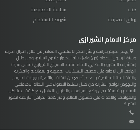
كتب
سياسة الخصوصية
رواق المعرفة
شروط الاستخدام
مركز الامام الشيرازي
يهتم المركز بدراسة ونشر الفكر الاسلامي المعاصر من خلال القرآن الكريم
وسنة الرسول الاعظم (ص) واهل بيته الاطهار عليهم السلام، ومن خلال
إستشراف المشروع الحضاري للامام محمد الحسيني الشيرازي (قدس سره)
الهادف الى الاجابة على مختلف الاشكالات الفقهية والعقائدية والفكرية
وانقاذ الامة الاسلامية والعالم أجمع من التخلف والتبعية وويلات الحروب,
والنهوض بواقع البشرية من خلال تسليط الاضواء على النظام الاجتماعي
للاسلام وفلسفته في وضع السياسات والحلول للتعامل مع كافة المشاكل
والمواقف والاحداث على مستوى العالم, وعبر كافة المراحل التاريخية لتطور
البشرية.