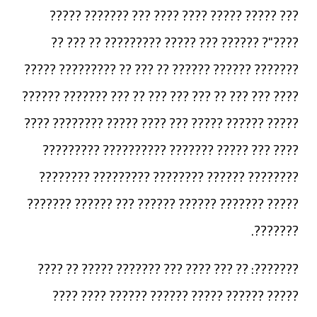
??? ????? ????? ???? ???? ??? ??????? ?????
????"? ?????? ??? ????? ????????? ?? ??? ??
??????? ?????? ?????? ?? ??? ?? ????????? ?????
???? ??? ??? ?? ??? ??? ??? ?? ??? ??????? ??????
????? ?????? ????? ??? ???? ????? ???????? ????
???? ??? ????? ??????? ?????????? ?????????
???????? ?????? ???????? ????????? ????????
????? ??????? ?????? ?????? ??? ?????? ???????
???????.
???????: ?? ??? ???? ??? ??????? ????? ?? ????
????? ?????? ????? ?????? ?????? ???? ????