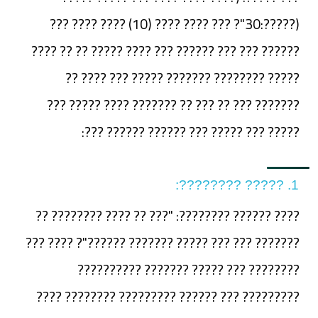
(?????:30"? ??? ???? ???? (10) ???? ???? ???
?????? ??? ??? ?????? ??? ???? ????? ?? ?? ????
????? ???????? ??????? ????? ??? ???? ??
??????? ??? ?? ??? ?? ??????? ???? ????? ???
????? ??? ????? ??? ?????? ?????? ???:
1. ????? ????????:
???? ?????? ????????: "??? ?? ???? ???????? ??
??????? ??? ??? ????? ??????? ??????"? ???? ???
???????? ??? ????? ??????? ??????????
????????? ??? ?????? ????????? ???????? ????