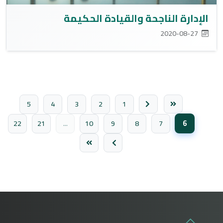
الإدارة الناجحة والقيادة الحكيمة
2020-08-27
5
4
3
2
1
6
22
21
...
10
9
8
7
(الصفحة الحالية)