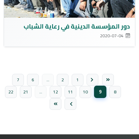
دور المؤسسة الدينية في رعاية الشباب
2020-07-04
7
6
...
2
1
9
22
21
...
12
11
10
8
(الصفحة الحالية)