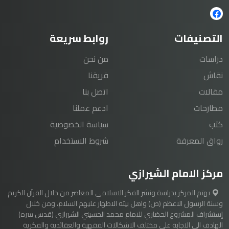
التصنيفات
روابط سريعة
دراسات
من نحن
نقاش
فريقنا
مقالات
اتصل بنا
مطارحات
ادعم عملنا
كتب
سياسة الخصوصية
رواق المعرفة
شروط الاستخدام
مركز الامام الشيرازي
يهتم المركز بدراسة ونشر الفكر الاسلامي المعاصر من خلال القرآن الكريم
وسنة الرسول الاعظم (ص) واهل بيته الاطهار عليهم السلام، ومن خلال
إستشراف المشروع الحضاري للامام محمد الحسيني الشيرازي (قدس سره)
الهادف الى الاجابة على مختلف الاشكالات الفقهية والعقائدية والفكرية