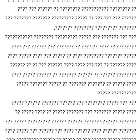
?? ???????? ??????????? ???????? ?? ?????? ??? ????
?????? ??? ??? ??? ?? ????? ????????? ??????? ??????? ???
??????? ????????? ???????? ???????.
??? ??? ??????? ??? ????? ????????? ???????? ???????????
???????? ?? ???? ?? ???? ?? ??????? ??? ?????? ??? ????
????? ??????? ???????? ???? ?? ????? ??? ???? ????? ????
???? ?????? ?? ??? ??? ???? ???? ?????? ??? ?? ?? ??????
???????? ?????? ?? ?????? ??????? ?? ?????? ????? ????
???? ????? ?? ??????? ??????? ?? ????? ??????? ?????
?????????? ?????.
??? ??? ????? ???????? ??? ?????? ??????? ?????? ?????
???? ????? ??????? ??? ??????? ????? ?? ???? ????? ??
??????? ?????? ??????? ?????? ?????? ????????? ????? ???
??????? ?????? ???? ?????? ???? ??? ?????? ??? ????? ????