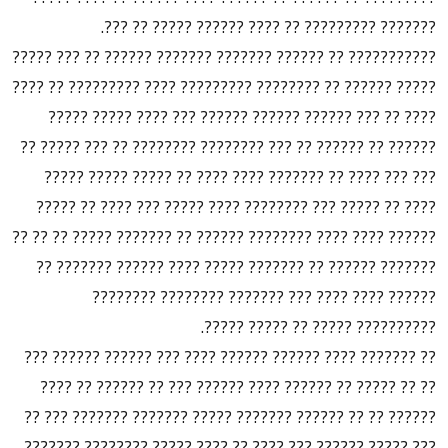
??????? ????????? ?? ???? ?????? ????? ?? ???.
??????????? ?? ?????? ??????? ??????? ?????? ?? ??? ?????
????? ?????? ?? ???????? ????????? ???? ????????? ?? ????
???? ?? ??? ?????? ?????? ?????? ??? ???? ????? ?????
?????? ?? ?????? ?? ??? ???????? ???????? ?? ??? ????? ??
??? ??? ???? ?? ??????? ???? ???? ?? ????? ????? ?????
???? ?? ????? ??? ???????? ???? ????? ??? ???? ?? ?????
?????? ???? ???? ???????? ?????? ?? ??????? ????? ?? ?? ??
??????? ?????? ?? ??????? ????? ???? ?????? ??????? ??
?????? ???? ???? ??? ??????? ???????? ????????
?????????? ????? ?? ????? ?????.
?? ??????? ???? ?????? ?????? ???? ??? ?????? ?????? ???
?? ?? ????? ?? ?????? ???? ?????? ??? ?? ?????? ?? ????
?????? ?? ?? ?????? ??????? ????? ??????? ??????? ??? ??
??? ????? ?????? ??? ???? ?? ???? ????? ???????? ???????