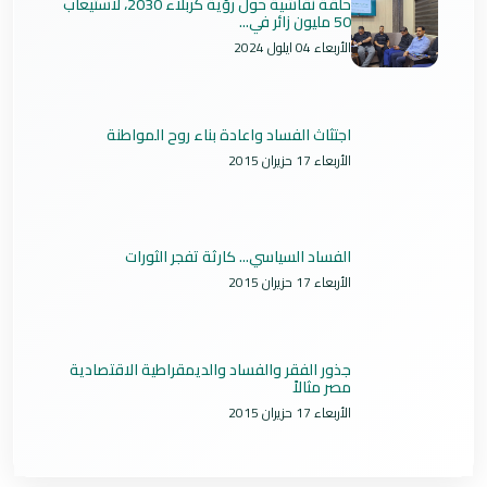
حلقة نقاشية حول رؤية كربلاء 2030، لاستيعاب
50 مليون زائر في...
الأربعاء 04 ايلول 2024
اجتثاث الفساد واعادة بناء روح المواطنة
الأربعاء 17 حزيران 2015
الفساد السياسي... كارثة تفجر الثورات
الأربعاء 17 حزيران 2015
جذور الفقر والفساد والديمقراطية الاقتصادية
مصر مثالاً
الأربعاء 17 حزيران 2015