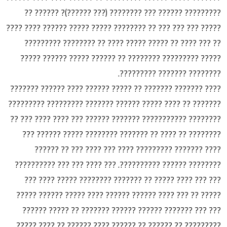
????????? ?????? ??? ???????? (??? ??????)? ?????? ??
????? ??? ??? ??? ?? ???????? ????? ????? ?????? ???? ????
?? ??? ???? ?? ????? ????? ???? ?? ???????? ?????????
????? ????????? ???????? ?? ?????? ????? ?????? ?????
???????? ??????? ?????????.
???? ??????? ??????? ?? ????? ?????? ???? ?????? ???????
??????? ?? ???? ????? ?????? ??????? ????????? ?????????
???????? ??????????? ??????? ?????? ??? ???? ???? ??? ??
???????? ?? ???? ?? ??????? ???????? ????? ?????? ???
???? ??????? ????????? ???? ??? ???? ??? ?? ??????
???????? ?????? ??????????. ??? ???? ??? ??? ??????????
??? ??? ???? ????? ?? ??????? ???????? ????? ???? ???
????? ?? ??? ???? ?????? ?????? ???? ????? ?????? ?????
??? ??? ??????? ?????? ?????? ??????? ?? ????? ??????
????????? ?? ?????? ?? ?????? ???? ?????? ?? ???? ?????