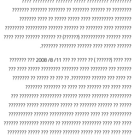
????????? ????????? ????? ??????? ????????? ????
???????? ?? ?????? ??????? ?? ??????? ??????? ???????
??????? ????????? ???? ????? ????? ?? ???? ???????
??????? ???? ??????? ?? ?????? ?????? ????????? ????????
???? ?????? ?????????? (??????) ?? ?????? ?????? ???? ????
?????? ????? ???? ?????? ??????? ???????.
??? ???? (?????? ) ?? ???? ?? ??? 11/ 8/ 2008 ??? ???????
?????? ??? ??????? ???? ??????? ???????? ????? ???? ???
?? ???? ??? ?????? ????????. ?? ??? ?? ????? ?? ???????
???? ???? ??? ?????? ??? ???? ?? ??????? ???????
????????? ??????? ????? ?????? ????????? ???????? ???
????? ?? ?????? ??????? ?? ????? ???????? ????? ???????
????????? ??? ???? ?????? ?????????? ?????? ??????????
???? ??? ???? ???????? ???????? ?? ?????? ???????? ??????
???? ???? ??? ??? ????? ??????? ????? ??? ????? ????????