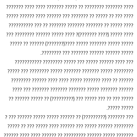
???? ??????? ???????? ?? ????? ??????? ???? ???? ???????
???? ??? ?? ????? ?? ??????? ??? ?????? ???? ?????? ?????
???? ????? ?? ??????? ??????? ??????? ?? ??? ??????????
???? ????? (???? ???????)? ???? ????? ?????? ???????? ???
????? ????? ??????? ????? ????(???????) ?????? ?? ?????
????? ?????? ?????? ??????? ??? ????????.
??? ???? ?????? ????? ??? ????? ???????? ???????????
???????? ????? ??????? ??????? ????? ???????? ??? ?????
?????? ?? ???? ??????? ????? ???? ???? ?????? ????????
?????? ??????? ????? ??????? ??????? ??????? ??? ????
????? ??? ?? ??? ????? ??? (?????????) ?? ????? ?????? ??
????? ?????.
??? ??????? (?????????) ?? ?????? ????? ????? ?????? ??? ?
???????? ?????? ????? ??? ?????? ???? ????? ??? ?? ?????
??????? ????? ?????? ????????? ?? ?????? ???? ???? ??????