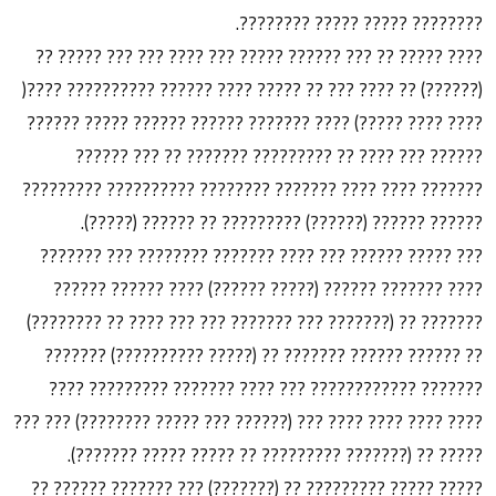
???????? ????? ????? ????????.
???? ????? ?? ??? ?????? ????? ??? ???? ??? ??? ????? ??
(??????) ?? ???? ??? ?? ????? ???? ?????? ?????????? ????(
???? ???? ?????) ???? ??????? ?????? ?????? ????? ??????
?????? ??? ???? ?? ????????? ??????? ?? ??? ??????
??????? ???? ???? ??????? ???????? ?????????? ?????????
?????? ?????? (??????) ????????? ?? ?????? (?????).
??? ????? ?????? ??? ???? ??????? ???????? ??? ???????
???? ??????? ?????? (????? ??????) ???? ?????? ??????
??????? ?? (??????? ??? ??????? ??? ??? ???? ?? ????????)
?? ?????? ?????? ??????? ?? (????? ??????????) ???????
??????? ???????????? ??? ???? ??????? ????????? ????
???? ???? ???? ???? ??? (?????? ??? ????? ????????) ??? ???
????? ?? (??????? ????????? ?? ????? ????? ???????).
????? ????? ????????? ?? (???????) ??? ??????? ?????? ??