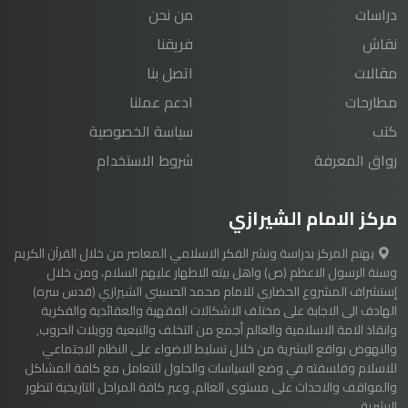
دراسات
من نحن
نقاش
فريقنا
مقالات
اتصل بنا
مطارحات
ادعم عملنا
كتب
سياسة الخصوصية
رواق المعرفة
شروط الاستخدام
مركز الامام الشيرازي
يهتم المركز بدراسة ونشر الفكر الاسلامي المعاصر من خلال القرآن الكريم
وسنة الرسول الاعظم (ص) واهل بيته الاطهار عليهم السلام، ومن خلال
إستشراف المشروع الحضاري للامام محمد الحسيني الشيرازي (قدس سره)
الهادف الى الاجابة على مختلف الاشكالات الفقهية والعقائدية والفكرية
وانقاذ الامة الاسلامية والعالم أجمع من التخلف والتبعية وويلات الحروب,
والنهوض بواقع البشرية من خلال تسليط الاضواء على النظام الاجتماعي
للاسلام وفلسفته في وضع السياسات والحلول للتعامل مع كافة المشاكل
والمواقف والاحداث على مستوى العالم, وعبر كافة المراحل التاريخية لتطور
البشرية.