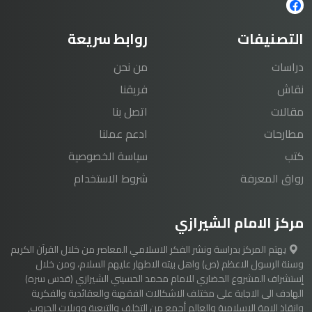
التصنيفات
روابط سريعة
دراسات
من نحن
نقاش
فريقنا
مقالات
اتصل بنا
مطارحات
ادعم عملنا
كتب
سياسة الخصوصية
رواق المعرفة
شروط الاستخدام
مركز الامام الشيرازي
يهتم المركز بدراسة ونشر الفكر الاسلامي المعاصر من خلال القرآن الكريم
وسنة الرسول الاعظم (ص) واهل بيته الاطهار عليهم السلام، ومن خلال
إستشراف المشروع الحضاري للامام محمد الحسيني الشيرازي (قدس سره)
الهادف الى الاجابة على مختلف الاشكالات الفقهية والعقائدية والفكرية
وانقاذ الامة الاسلامية والعالم أجمع من التخلف والتبعية وويلات الحروب,