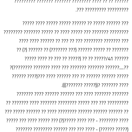
?????? ?? ?? ???? ???????? ??????? ??????? ?????????
????????? ????????? ???.
??? ?????? ????? ?? ?????? ????? ????? ???? ?????
???????? ??????? ??? ????? ???? ?? ????? ??????? ????????
??? ??????? ???????? ??? ?? ??? ?? ?????? ???? ????
??????? ?? ????? ?????? (??? ???????) ?? ?????? (?) ??
?????? 41/????? ?? ?? (????? ?? ??? ?? ???? ?????
??.....?????? ??????? ??????? ??? ???? ??????? ????????)?
????? ?????? ?????? ?? ??? ?????? ???? ???(???? ??????
???? ??????? ?((????? ???????))).
??????? ??????? ???? ??? ?????? ?????? ???? ???????
????????? ??? ??? ????? ???????? ??????? ???? ??????? ??
?? ?????? ?????? ?????? ???????? ???? ?? ?????? ????? ???
???? ???????? - ??? ???? ?????(?) ??? ????? ???? ??? ?????
(????? ??????) - ???? ??? ??? ?????? ???????? ???????