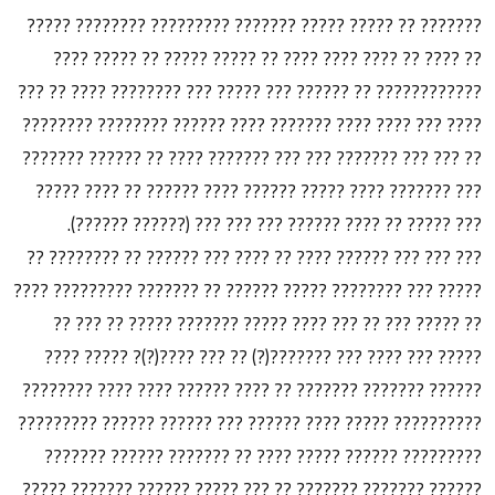
??????? ?? ????? ????? ??????? ????????? ???????? ?????
?? ???? ?? ???? ???? ???? ?? ????? ????? ?? ????? ????
???????????? ?? ?????? ??? ????? ??? ???????? ???? ?? ???
???? ??? ???? ???? ??????? ???? ?????? ???????? ????????
?? ??? ??? ??????? ??? ??? ??????? ???? ?? ?????? ???????
??? ??????? ???? ????? ?????? ???? ?????? ?? ???? ?????
??? ????? ?? ???? ?????? ??? ??? ??? (?????? ??????).
??? ??? ??? ?????? ???? ?? ???? ??? ?????? ?? ???????? ??
????? ??? ???????? ????? ?????? ?? ??????? ????????? ????
?? ????? ??? ?? ??? ???? ????? ??????? ????? ?? ??? ??
????? ??? ???? ??? ???????(?) ?? ??? ????(?)? ????? ????
?????? ??????? ??????? ?? ???? ?????? ???? ???? ????????
?????????? ????? ???? ?????? ??? ?????? ?????? ?????????
????????? ?????? ????? ???? ?? ??????? ?????? ???????
?????? ??????? ??????? ?? ??? ????? ?????? ??????? ?????