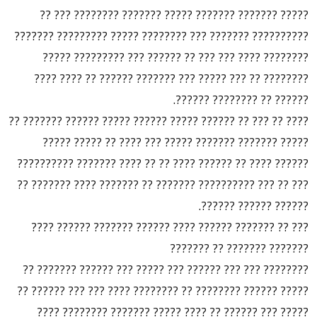
????? ??????? ??????? ????? ??????? ???????? ??? ??
?????????? ??????? ??? ???????? ????? ????????? ???????
???????? ???? ??? ??? ?? ?????? ??? ????????? ?????
???????? ?? ??? ????? ??? ??????? ?????? ?? ???? ????
?????? ?? ???????? ??????.
???? ?? ??? ?? ?????? ????? ?????? ????? ?????? ??????? ??
????? ??????? ??????? ????? ??? ???? ?? ????? ?????
?????? ???? ?? ?????? ???? ?? ?? ???? ??????? ??????????
??? ?? ??? ?????????? ??????? ?? ??????? ???? ??????? ??
?????? ?????? ??????.
??? ?? ??????? ?????? ???? ?????? ??????? ?????? ????
??????? ??????? ?? ???????
???????? ??? ??? ?????? ??? ????? ??? ?????? ??????? ??
????? ?????? ???????? ?? ???????? ???? ??? ??? ?????? ??
????? ??? ?????? ?? ???? ????? ??????? ???????? ????