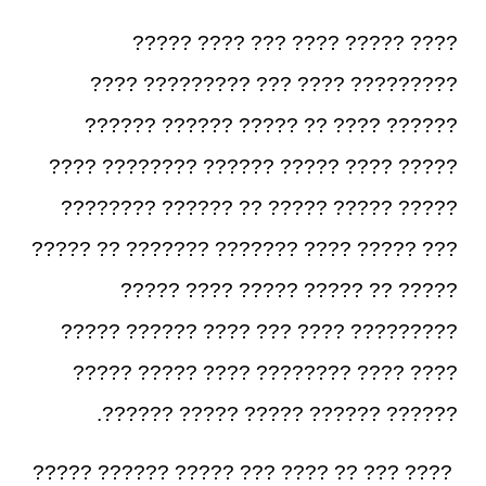
???? ????? ???? ??? ???? ?????
????????? ???? ??? ????????? ????
?????? ???? ?? ????? ?????? ??????
????? ???? ????? ?????? ???????? ????
????? ????? ????? ?? ?????? ????????
??? ????? ???? ??????? ??????? ?? ?????
????? ?? ????? ????? ???? ?????
????????? ???? ??? ???? ?????? ?????
???? ???? ???????? ???? ????? ?????
?????? ?????? ????? ????? ??????.
???? ??? ?? ???? ??? ????? ?????? ?????