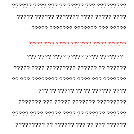
????????? ??? ????? ?? ??? ???? ??????
???? ????? ???? ??????? ?????? ?????
????? ??? ??????? ??????? ?????.
??????? ????? ???? ??? ????? ???? ?????
- ??????? ???? ????? ???? ???? ???
?????? ?? ?????? ????????? ???? ?????
??????? ??? ???? ????? ???????? ??? ??
???? ?????? ?? ?? ????? ?? ???
????????? ??????? ????? ??? ???????
?????? ?????? ?? ???? ????? ???? ?????
?????? ??? ?? ??? ?????? ?? ?????????