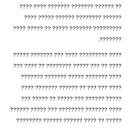
?? ?????? ??????? ??????? ???? ????
?????? ???????? ?????? ????? ????
????????? ??????? ????? ?? ????? ????
???????.
???? ????????? ???? ??? ??????? ?????
???? ?? ??? ????? ???????? ?? ???? ???
???? ??????? ????? ??????? ???????
???? ??? ??? ?? ?????? ??????? ????
????? ?????? ??? ????? ?? ????? ???
???? ??????? ???????? ??? ????? ??????
????? ?? ???? ?????? ?????? ????????