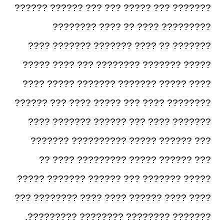
??????? ??? ????? ??? ??? ?????? ??????
????????? ???? ?? ???? ????????
??????? ?? ???? ??????? ??????? ????
????? ??????? ???????? ??? ???? ?????
???? ????? ??????? ??????? ????? ????
???????? ???? ??? ????? ???? ??? ??????
??????? ???? ??? ?????? ??????? ????
??? ?????? ????? ?????????? ???????
??? ?????? ????? ????????? ???? ??
????? ??????? ??? ?????? ??????? ?????
???? ???? ?????? ???? ???? ???????? ???
??????? ???????? ???????? ?????????.