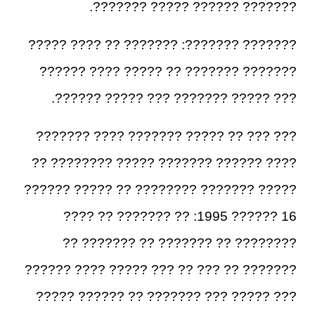
??????? ?????? ????? ???????.
??????? ???????: ??????? ?? ???? ?????
??????? ??????? ?? ????? ???? ??????
??? ????? ??????? ??? ????? ??????.
??? ??? ?? ????? ??????? ???? ???????
???? ?????? ??????? ????? ???????? ??
????? ??????? ???????? ?? ????? ??????
16 ?????? 1995: ?? ??????? ?? ????
???????? ?? ??????? ?? ??????? ??
??????? ?? ??? ?? ??? ????? ???? ??????
??? ????? ??? ??????? ?? ?????? ?????