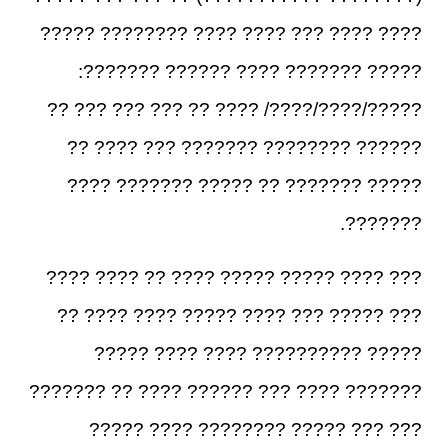
???? ???? ??? ???? ???? ???????? ?????
????? ??????? ???? ?????? ???????:
?????/????/????/ ???? ?? ??? ??? ??? ??
?????? ???????? ??????? ??? ???? ??
????? ??????? ?? ????? ??????? ????
???????.
??? ???? ????? ????? ???? ?? ???? ????
??? ????? ??? ???? ????? ???? ???? ??
????? ?????????? ???? ???? ?????
??????? ???? ??? ?????? ???? ?? ???????
??? ??? ????? ???????? ???? ?????