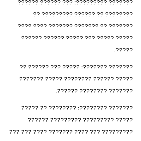
??????? ?????????: ??? ?????? ??????
???????? ?? ?????? ????????? ??
??????? ?? ??????? ??????? ???? ????
????? ????? ??? ????? ?????? ??????
?????.
??????? ???????: ????? ??? ?????? ??
????? ?????? ???????? ????? ???????
??????? ???????? ??????.
??????? ????????: ???????? ?? ?????
????? ????????? ????????? ??????
????????? ??? ???? ??????? ???? ??? ???