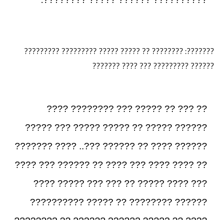
???????: ???????? ?? ????? ????? ????????? ?????????
?????? ????????? ??? ???? ???????
?? ??? ?? ????? ??? ???????? ????
?????? ????? ?? ????? ????? ??? ?????
?????? ???? ?? ?????? ???.. ???? ???????
?? ???? ???? ??? ???? ?? ?????? ??? ????
??? ???? ????? ?? ??? ??? ????? ????
?????? ???????? ?? ????? ??????????