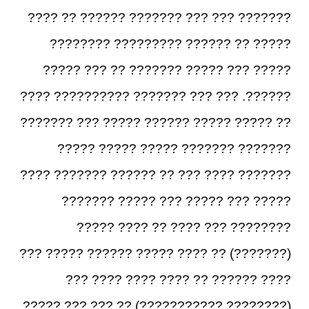
??????? ??? ??? ??????? ?????? ?? ????
????? ?? ?????? ????????? ????????
????? ??? ????? ??????? ?? ??? ?????
??????. ??? ??? ??????? ?????????? ????
?? ????? ????? ?????? ????? ??? ???????
??????? ??????? ????? ????? ?????
??????? ???? ??? ?? ?????? ??????? ????
????? ??? ????? ??? ????? ???????
???????? ??? ???? ?? ???? ?????
(???????) ?? ???? ????? ?????? ????? ???
???? ?????? ?? ???? ???? ???? ???
(???????? ???????????) ?? ??? ??? ?????