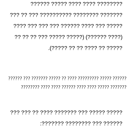
???????? ???? ???? ????? ??????
??????? ???????? ?????????? ??? ?? ???
????? ??? ???? ?????? ??? ??? ??? ????
(???? ??????) (????? ????? ??? ?? ?? ??
????? ?? ???? ?? ?? ?????).
?????? ????? ????????? ???? ?? ????? ??????? ??? ??????
??????? ????? ???? ???? ?????? ???? ???? ????????
????? ????? ??? ??????? ???? ?? ??? ???
?????? ??? ???????? ???????: