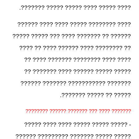
???? ????? ???? ????? ????? ???????.
???? ???????? ????? ???? ???? ??????
?????? ?? ??????? ???? ??? ????? ?????
?? ???????? ???? ?????? ???? ?? ????
???? ???? ???????? ??????? ???? ??
????? ????? ?????? ???? ??????? ??
??????? ??????????? ??????? ??????
????? ?? ????? ???????.
??????? ???? ??? ??????? ?????? ????????
- ????? ????? ????? ???? ???? ?????
????? ????? ??????? ????????? ??????