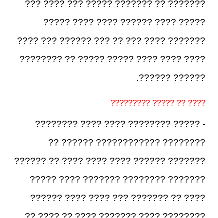
??????? ?? ??????? ????? ??? ???? ???
????? ???? ?????? ???? ???? ?????
??????? ???? ??? ?? ??? ?????? ??? ????
???? ???? ???? ????? ????? ?? ????????
?????? ??????.
???? ?? ????? ?????????
- ????? ???????? ???? ???? ????????
???????? ???????????? ?????? ??
??????? ?????? ???? ???? ???? ?? ??????
??????? ???????? ??????? ???? ?????
???? ?? ??????? ??? ???? ???? ??????
???????? ???? ??????? ???? ?? ???? ??