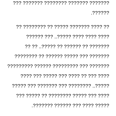
??????? ??????? ???????? ??????? ???
??????.
?? ???? ??????? ????? ?? ???????? ??
???? ???? ???? ?????.. ??? ??????
??????? ?? ?????? ?? ?????.. ?? ??
??????? ??? ????? ?????? ?? ????????
??????? ??? ????????? ?????? ?????????
???? ??? ?? ???? ??? ????? ??? ????
?????.. ???????? ??? ??????? ??? ?????
???? ??? ????? ???????? ?? ????? ???
????? ???? ??? ?????? ???????.