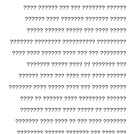
?????? ??????? ??? ??? ?????? ????
????? ??????? ??????? ???? ??????
????? ???? ??? ????? ?????? ?????
????????? ?????????? ???????? ???????
???????? ??? ??? ???? ?????? ???? ????
??? ??????? ?? ???? ????? ???????
?????? ???? ??? ???? ??? ???? ??????
????? ????? ??? ???? ????? ???? ???????
?????? ???????? ???? ?????? ?? ????
??????? ?? ????? ???? ????? ???????
??????? ???? ??? ?? ???? ???? ???????
??? ???? ??? ??????? ?????? ????????.