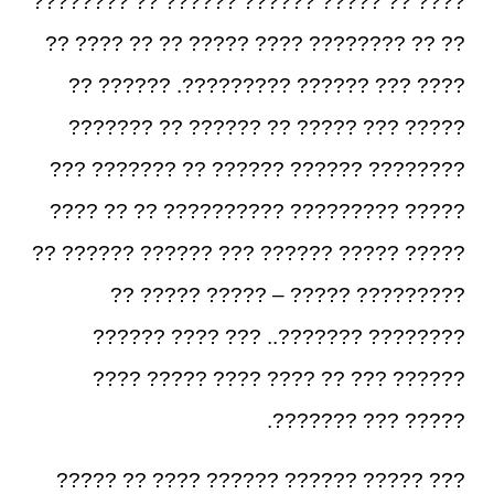
???? ?? ????? ?????? ?????? ?? ????????
?? ?? ???????? ???? ????? ?? ?? ???? ??
???? ??? ?????? ?????????. ?????? ??
????? ??? ????? ?? ?????? ?? ???????
???????? ?????? ?????? ?? ??????? ???
????? ????????? ?????????? ?? ?? ????
????? ????? ?????? ??? ?????? ?????? ??
????????? ????? – ????? ????? ??
???????? ???????.. ??? ???? ??????
?????? ??? ?? ???? ???? ????? ????
????? ??? ???????.
??? ????? ?????? ?????? ???? ?? ?????