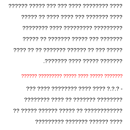
???? ???????? ???? ??? ??? ????? ??????
???? ??????? ??? ???? ???? ?? ?????
????????? ????????? ???? ????????
??????? ??? ????? ??????? ?? ?????
????? ??? ?? ?????? ??????? ?? ?? ????
??????? ????? ???? ???????.
??????? ????? ???? ????? ????????? ??????
- ?.?.? ???? ???? ???????? ???? ???
???????? ??????? ?? ???? ????????
???????????? ?? ????? ?????? ????? ??
???? ?????? ??????? ?????????