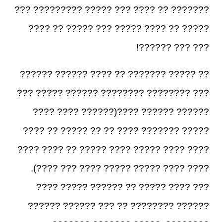
??????? ?? ???? ??? ????? ????????? ???
????? ?? ???? ????? ??? ????? ?? ????
??? ??? ??????!
?? ????? ??????? ?? ???? ?????? ??????
??? ???????? ???????? ?????? ????? ???
?????? ?????? ????(?????? ???? ????
????? ??????? ???? ?? ?? ????? ?? ????
???? ???? ????? ???? ????? ?? ???? ????
???? ???? ????? ????? ???? ??? ????).
??? ???? ????? ?? ?????? ????? ????
?????? ???????? ?? ??? ?????? ??????