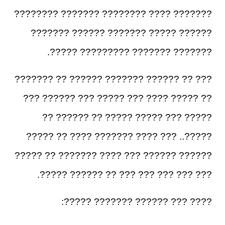
??????? ???? ???????? ??????? ????????
?????? ????? ??????? ?????? ???????
??????? ??????? ????????? ?????.
??? ?? ?????? ??????? ?????? ?? ???????
?? ????? ???? ??? ????? ??? ?????? ???
????? ??? ????? ????? ?? ?????? ??
?????.. ??? ???? ??????? ???? ?? ?????
?????? ?????? ??? ???? ??????? ?? ?????
??? ??? ??? ??? ??? ?? ?????? ?????.
???? ??? ?????? ??????? ?????: