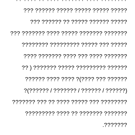
????? ????? ????? ????? ?????? ???
????? ?????? ????? ?? ?????? ???
??????? ??????? ????? ???? ??????? ???
????? ??? ????? ????????? ????????
??????? ???? ??? ???? ??????? ????
?????? ????????? ????? ??????? ( ??
?????? ??? ????)? ???? ???? ??????
(?????? / ?????? / ??????? / ??????)?
???????? ??? ????? ???? ?? ??? ???????
??????? ??????? ?? ???? ?????????
???????.