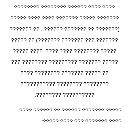
???? ???? ?????? ???????? ????????
??????? ????? ??????? ???? ???? ?????
(??????? ?? ??????? ??????.. ?? ???????
??????? ??? ??????? ???????) ?? ?????
????? ???????? ???? ???? ???? ?????
????? ??????? ????????? ???????? ???
?? ????? ??????? ???????? ????
???????? ???????? ???????????
?????????? ????????.
????? ??????? ?????? ?? ?????? ????
???? ??????? ??? ???? ?????: