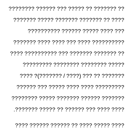
?? ??????? ?? ????? ??? ?????? ????????
???? ?? ??????? ??????? ????? ???????
??? ???? ????? ?????? ??????????
?????????? ???? ??? ???? ???? ???????
?? ??????? ??????? ??? ?????????? ????
????? ???????? ???????? ?????????
??????? ?? ??? (???? / ???????)? ????
????????? ???? ???? ????? ??? ??????
??????? ?????? ??????? ????? ????????
???? ???? ??? ?????? ?? ????? ???????.
???? ????? ???? ?? ?????? ?????? ????