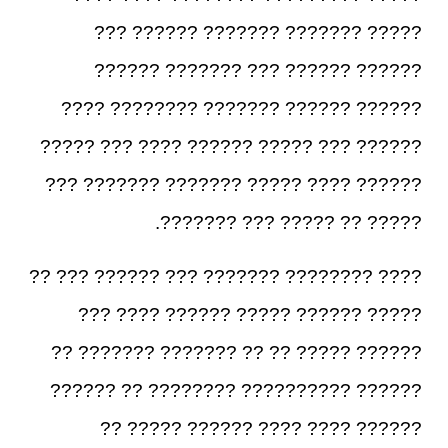
????? ??????? ??????? ?????? ???
?????? ?????? ??? ??????? ??????
?????? ?????? ??????? ???????? ????
?????? ??? ????? ?????? ???? ??? ?????
?????? ???? ????? ??????? ??????? ???
????? ?? ????? ??? ???????.
???? ???????? ??????? ??? ?????? ??? ??
????? ?????? ????? ?????? ???? ???
?????? ????? ?? ?? ??????? ??????? ??
?????? ?????????? ???????? ?? ??????
?????? ???? ???? ?????? ????? ??