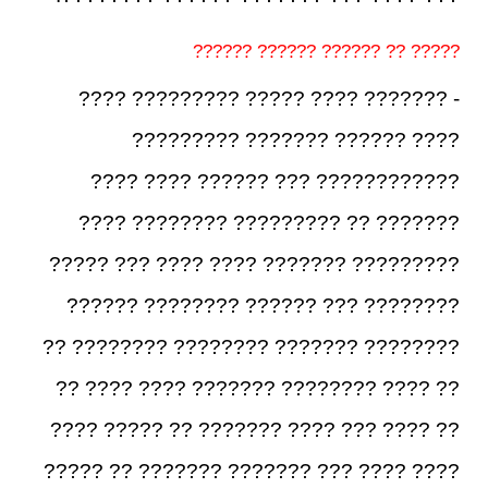
????? ?? ?????? ?????? ??????
- ??????? ???? ????? ????????? ????
???? ?????? ??????? ?????????
???????????? ??? ?????? ???? ????
??????? ?? ????????? ???????? ????
????????? ??????? ???? ???? ??? ?????
???????? ??? ?????? ???????? ??????
???????? ??????? ???????? ???????? ??
?? ???? ???????? ??????? ???? ???? ??
?? ???? ??? ???? ??????? ?? ????? ????
???? ???? ??? ??????? ??????? ?? ?????