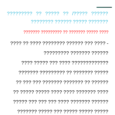
?????? ?????/ ?? ????? ?? ?????????
??????? ????? ?????? ????????
???? ????? ??????? ?? ????????? ???????
- ???? ??? ?????? ???????? ???? ?? ????
?????? ??????? ?????????
????????????? ???? ??? ????? ????
????? ??????? ?? ????????? ???????
?????? ?? ??????? ??????? ??? ??? ??
???? ??????? ???? ???? ????? ????? ??
?????? ??????? ???? ??? ??? ??? ?????
????? ????? ????? ??? ????? ???????