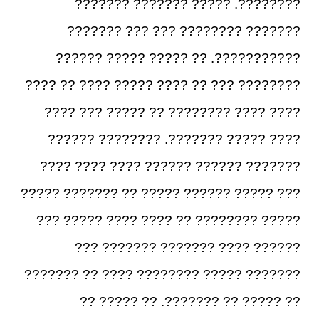
????????. ????? ??????? ???????
??????? ???????? ??? ??? ???????
???????????. ?? ????? ????? ??????
???????? ??? ?? ???? ????? ???? ?? ????
???? ???? ???????? ?? ????? ??? ????
???? ????? ???????. ???????? ??????
??????? ?????? ?????? ???? ???? ????
??? ????? ?????? ????? ?? ??????? ?????
????? ???????? ?? ???? ???? ????? ???
?????? ???? ??????? ??????? ???
??????? ????? ???????? ???? ?? ???????
?? ????? ?? ???????. ?? ????? ??