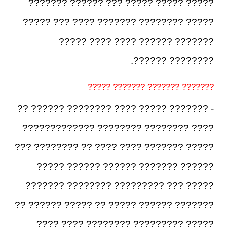
????? ????? ????? ??? ?????? ???????
????? ???????? ??????? ???? ??? ?????
??????? ?????? ???? ???? ?????
???????? ??????.
??????? ??????? ??????? ?????
- ??????? ????? ???? ???????? ?????? ??
???? ???????? ???????? ?????????????
????? ??????? ???? ???? ?? ???????? ???
?????? ??????? ?????? ?????? ?????
????? ??? ????????? ???????? ???????
??????? ?????? ????? ?? ????? ?????? ??
????? ????????? ???????? ???? ????