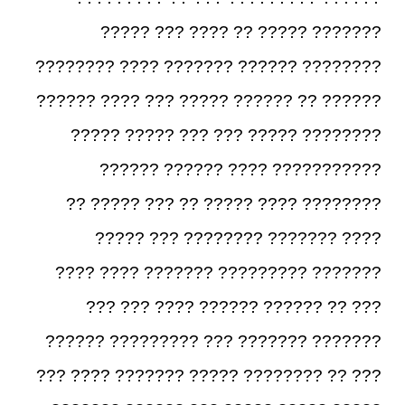
??????? ????? ?? ???? ??? ?????
???????? ?????? ??????? ???? ????????
?????? ?? ?????? ????? ??? ???? ??????
???????? ????? ??? ??? ????? ?????
??????????? ???? ?????? ??????
???????? ???? ????? ?? ??? ????? ??
???? ??????? ???????? ??? ?????
??????? ????????? ??????? ???? ????
??? ?? ?????? ?????? ???? ??? ???
??????? ??????? ??? ????????? ??????
??? ?? ???????? ????? ??????? ???? ???