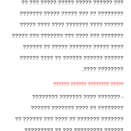
??? ?????? ????? ????? ????? ??? ??
???????? ?? ??? ????? ????? ???????
?????? ???? ??????? ???? ???? ?????
??????? ??? ???? ??? ??????? ??? ?????
???? ????? ??????? ????? ?? ??????
?????? ?????? ?????? ?? ???? ??????
???????? ????.
????? ???????? ?????? ??????
- ??????? ???? ??????? ????????
???????? ?? ???? ??????? ??????
??????? ??????? ?? ???? ??? ?????? ??
?????? ????????? ??? ?? ?????????