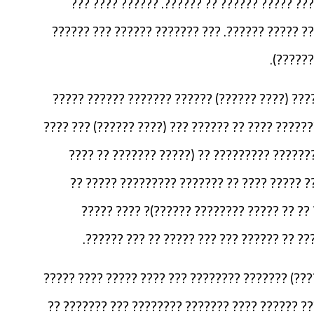
?????. ??? ?????? ?? ???? ??? ????? ???????
?????? ??? ?? ??? ????? ????? ???? ???? ?? ???
???????
??? ????? ??????? ???? ??? ?? ?????? ?????? (
??? ??????? ?? ???? ?????? ????????? ???????? ?
????? ?? ???? ???? ?? ???? ???????? ??????
????? ?? ????? ????? ???????? ??? ???? ?? 
??????? ??????? ??????? ??????? ?????? ?
??????? ????? ?????? ???????? ???? ?????
?? ????? ?????? ?????? ?? ?????? ??? (?????) ??
??????? ??????? ?????? ?? ????? ???? ???? ????