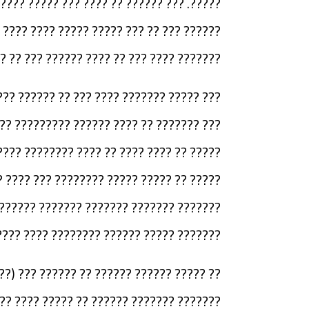
 ????? ?????? ?? ??????. ?????? ???? ???
?? ??????. ??? ??????? ?????? ??? ??????
 ???? ??? ?? ???? ?????? ??? ?? ???????).
???? ??????) ?????? ??????? ?????? ?????
??? ?? ?????? ??? (???? ??????) ??? ????
???? ????????? ?? (????? ??????? ?? ????
????? ???? ?? ??????? ????????? ????? ??
? ?? ????? ???????? ??????)? ???? ?????
? ?? ?????? ??? ??? ????? ?? ??? ??????.
????? ???????? ??? ???? ????? ???? ?????
?? ???? ??????? ???????? ??? ??????? ??