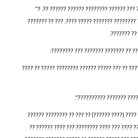
??? ????? ???????? ???? ???????? ?????? 
??????? ??? ????? ??????" ??? ??? ?? ??? ???
????? ?????
??? ???? ?????? ?????? ???? ??????
"???? ?? ??? ?????? ??????? ?? ??????? ???? ??
??? ????????? "??? ?????
?? ????? ?????? ?? ??????? ?? ????????? ????
??????? ???????? ??? ??? ??????? ??????? ??