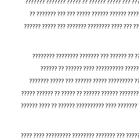
??????? ????????? ???? ????? ????? ?????? ??
??? ???????? ????? ????? ?????? ?????? ????
???? ????? ???? ????? ?????? ????? ?????? ???
??? ?? ???? ?? ?????? ?? ???????? ???????
????? ???? ??? ????? ??????? ??????? ?
???????? ?? ??? ?????? ??????? ????????? ?
???? ???? ????? ????????? ?? ??????? ?????????
???????? ?????? ???????? ?? ?????????? ??????
??????? ??????? ?????????? ?? ?????? ?????? ?