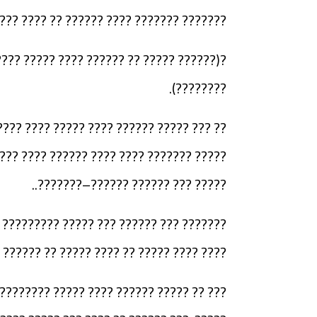
??? ?? ??????? ??????? ?????? ????????..
? ?? ??????? ?????? ????????? ?? ???? ??
????????).
???? ?? ???????? ?????????? ????????? ??
? ??????)? ??????? ???????? ??? ???????
????? ??? ?????? ??????–???????..
? ??? ??????? ?????? ????? ????? ??????
? ?????? ??? ?? ???? ????? ??????? ????.
?? ?????? ???? ???? ??? ???? ?? ???? ???