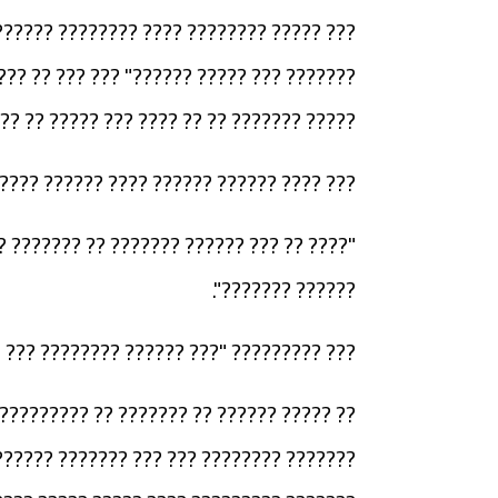
??? ?????? ???????? ?????? ?????? ??. ?"
????? ??????? ????? ????. ??? ?? ???????
?? ?? ?? ???? ??? ????? ?? ?? ?? ???????.
 ?????? ?? ??????? ??????? ??? ????????:
 ??? ????? ?????? ???????? ????? ?? ????
?????? ???????".
? ???????? ??? ???? ??????? ??????????".
 (???? ??????) ?? ??? ?? ???????? ??????
?? ??? ???? ???????? ??? ???? ?????? ??