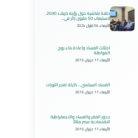
حلقة نقاشية حول رؤية كربلاء 2030،
لاستيعاب 50 مليون زائر في...
الأربعاء 04 ايلول 2024
اجتثاث الفساد واعادة بناء روح
المواطنة
الأربعاء 17 حزيران 2015
الفساد السياسي... كارثة تفجر الثورات
الأربعاء 17 حزيران 2015
جذور الفقر والفساد والديمقراطية
الاقتصادية مصر مثالاً
الأربعاء 17 حزيران 2015