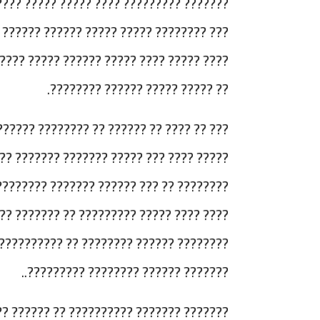
? ????? ?????? ?? ????? ??????? ???????
 ?????? ?????? ????? ??? ??? ??????? ??
 ???? ???????? ??????? ??? ????? ??????
?? ????? ????? ?????? ????????.
 ?? ?????? ??? ??????? ???????? ????????
?????? ?????????? ???? ?????? ?? ??????
???????? ????? ?????? ??? ????? ???????
 ?????? ?????? ?? ????? ?? ?????? ?????
? ???? ?????????? ?????? ?? ???? ??????
??????? ?????? ???????? ?????????..
?? ??????? ???????? ????????? ???? ????