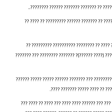
??????? ??????? ???? ?????? ?? ???? ????
?(?????? ????? ?? ?????? ???? ????? ??????
?? ??? ????? ?????? ???? ????? ???? ???? 
????? ??????? ???? ???? ?????? ???? ?????? (???
??????? ??? ?????? ??? ????? ????????? ???????
???? ???? ????? ?? ???? ????? ?
??? ?? ????? ?????? ???? ????? ???????? ??? ?