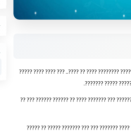
???? ??????? ????????? ??? ??? ?????? ????? ???
????? ?????? ????? 
??????? ??????? ?????? ?? ??? ?? ????? ?????? 
???????? ??? ????? ????? ??? ??????? ?? ???