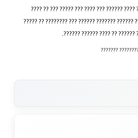
???? ????????? ??? ???? ????????? ????? ??
????? ????? ???????? ??????????? ?????? ????
?????? ?????? ????? ???? ????
* ??? ?????? ???