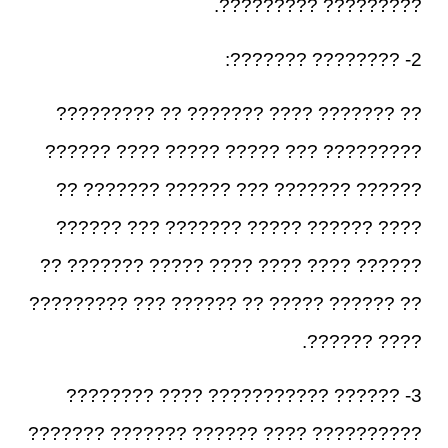
????????? ?????????.
2- ???????? ???????:
?? ??????? ???? ??????? ?? ?????????
????????? ??? ????? ????? ???? ??????
?????? ??????? ??? ?????? ??????? ??
???? ?????? ????? ??????? ??? ??????
?????? ???? ???? ???? ????? ??????? ??
?? ?????? ????? ?? ?????? ??? ?????????
???? ??????.
3- ?????? ??????????? ???? ????????
?????????? ???? ?????? ??????? ???????