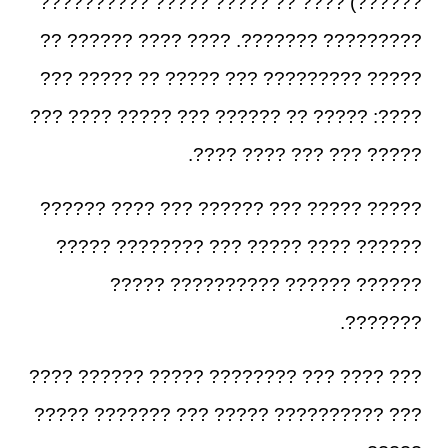
??????) ???? ?? ????? ????? ??????????
????????? ???????. ???? ???? ?????? ??
????? ????????? ??? ????? ?? ????? ???
????: ????? ?? ?????? ??? ????? ???? ???
????? ??? ??? ???? ????.
????? ????? ??? ?????? ??? ???? ??????
?????? ???? ????? ??? ???????? ?????
?????? ?????? ?????????? ?????
???????.
??? ???? ??? ???????? ????? ?????? ????
??? ?????????? ????? ??? ??????? ?????