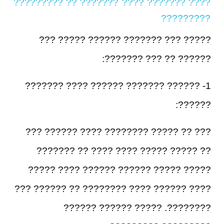
???? ??????? ???? ??????? ?? ?????????
?????????
????? ??? ??????? ?????? ????? ???
?????? ?? ??? ???????:
1- ?????? ??????? ?????? ???? ???????
??????:
??? ?? ????? ???????? ???? ?????? ???
?? ????? ????? ???? ???? ?? ???????
????? ????? ?????? ?????? ???? ?????
???? ?????? ???? ???????? ?? ?????? ???
????????. ????? ?????? ??????