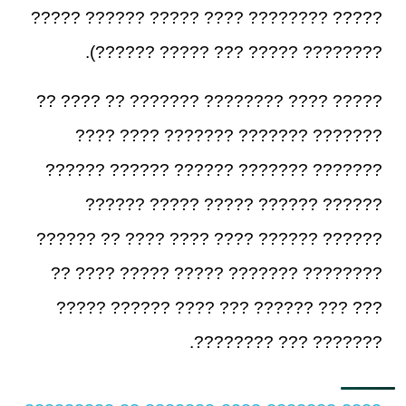
????? ???????? ???? ????? ?????? ?????
???????? ????? ??? ????? ??????).
????? ???? ???????? ??????? ?? ???? ??
??????? ??????? ??????? ???? ????
??????? ??????? ?????? ?????? ??????
?????? ?????? ????? ????? ??????
?????? ?????? ???? ???? ???? ?? ??????
???????? ??????? ????? ????? ???? ??
??? ??? ?????? ??? ???? ?????? ?????
??????? ??? ????????.