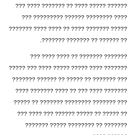
?????? ????? ???? ?? ??????? ???? ???
???? ???????? ?????? ????????? ???
????? ??????? ???? ?? ???? ???? ???????
?? ?????? ?? ??????? ???????.
??????? ??????? ?? ???? ???? ???
??????? ???? ????? ????? ???? ??? ?????
??? ??????? ?? ????? ?? ?????? ???????
??????? ???? ??? ?? ???? ??????? ????
??? ??????? ???????? ??????? ?? ?????
?? ????? ?? ????? ?????? ??? ???? ???
??????? ?? ???????? ????? ???????