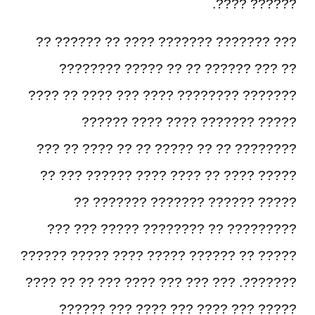
?????? ????.
??? ??????? ??????? ???? ?? ?????? ??
?? ??? ?????? ?? ?? ????? ????????
??????? ???????? ???? ??? ???? ?? ????
????? ??????? ???? ???? ??????
???????? ?? ?? ????? ?? ?? ???? ?? ???
????? ???? ?? ???? ???? ?????? ??? ??
????? ?????? ??????? ??????? ??
????????? ?? ???????? ????? ??? ???
????? ?? ?????? ????? ???? ????? ??????
???????. ??? ??? ??? ???? ??? ?? ?? ????
????? ??? ???? ??? ???? ??? ??????