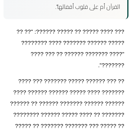
القرآن أم على قلوب أقفالها".
??? ???? ????? ?? ????? ??????: "?? ??
????? ?????? ??????? ???? ????????
"???? ??????? ?????? ?? ??? ????
???????".
?? ??? ?????? ????? ??????? ??? ????
??????? ???? ????? ?????? ?????? ????
?????? ?????? ??????? ?????? ?? ??????
??????? ?? ???? ????? ?????? ????????
?? ????? ??? ??????? ??????? ?? ?????