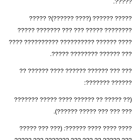
?????.
????? ?????? (???? ??????)? ?????
???????? ????? ??? ??? ??????? ?????
???? ?????? ?????????? ?????????? ????
??? ?????? ???????? ?????.
??? ??? ?????? ?????? ???? ?????? ??
?????? ???????:
(?? ????? ?? ?????? ???? ????? ???????
??? ??? ??? ????? ??????).
???? ???? ???? ??????: (??? ??? ?????