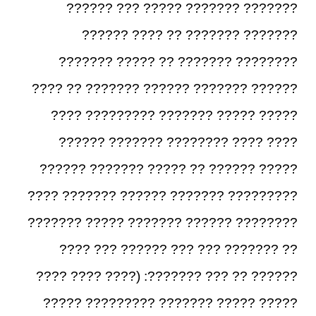
??????? ??????? ????? ??? ??????
??????? ??????? ?? ???? ??????
???????? ??????? ?? ????? ???????
?????? ??????? ?????? ??????? ?? ????
????? ????? ??????? ????????? ????
???? ???? ???????? ??????? ??????
????? ?????? ?? ????? ??????? ??????
????????? ??????? ?????? ??????? ????
???????? ?????? ??????? ????? ???????
?? ??????? ??? ??? ?????? ??? ????
?????? ?? ??? ???????: (???? ???? ????
????? ????? ??????? ????????? ?????