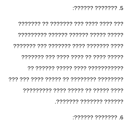
5. ??????? ??????:
??? ???? ???? ??? ??????? ?? ???????
????? ????? ?????? ?????? ?????????
???? ??????? ???? ??????? ??? ???????
????? ???? ?? ???? ???? ??? ???????
??????????? ???? ????? ?????? ??
???????? ???????? ?? ????? ???? ??? ???
???? ????? ?? ????? ???? ?????????
?????? ??????? ???????.
6. ??????? ??????: