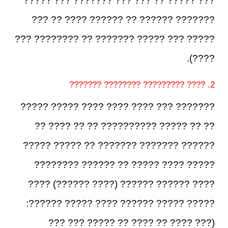
??? ????? ?? ??? ??? ??????? ??? ?????
??????? ?????? ?? ?????? ???? ?? ???
????? ??? ????? ??????? ?? ???????? ???
????).
2. ???? ????????? ???????? ???????
??????? ??? ???? ???? ???? ????? ?????
?? ?? ????? ?????????? ?? ?? ???? ??
?????? ??????? ??????? ?? ????? ?????
????? ???? ????? ?? ?????? ????????
???? ?????? ?????? (???? ??????) ????
????? ????? ?????? ???? ????? ??????:
(??? ???? ?? ???? ?? ????? ??? ???