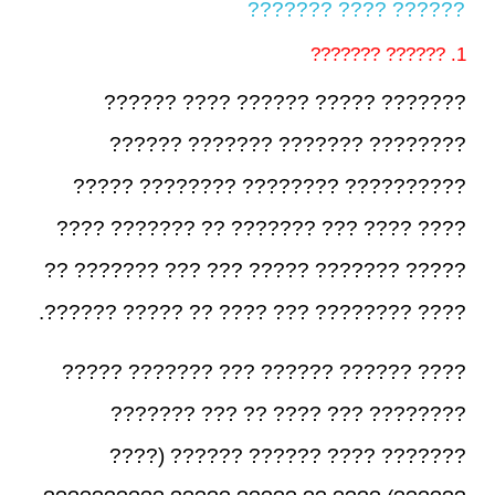
?????? ???? ???????
1. ?????? ???????
??????? ????? ?????? ???? ??????
???????? ??????? ??????? ??????
?????????? ???????? ???????? ?????
???? ???? ??? ??????? ?? ??????? ????
????? ??????? ????? ??? ??? ??????? ??
???? ???????? ??? ???? ?? ????? ??????.
???? ?????? ?????? ??? ??????? ?????
???????? ??? ???? ?? ??? ???????
??????? ???? ?????? ?????? (????