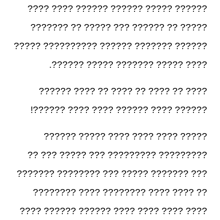
?????? ????? ?????? ?????? ???? ????
????? ?? ?????? ??? ????? ?? ???????
?????? ??????? ?????? ?????????? ?????
???? ????? ??????? ????? ??????.
???? ?? ???? ?? ???? ?? ???? ??????
?????? ???? ?????? ???? ???? ??????!
????? ???? ???? ???? ????? ??????
????????? ????????? ??? ????? ??? ??
??? ??????? ????? ??? ???????? ???????
?? ???? ???? ???????? ???? ????????
???? ???? ???? ???? ?????? ?????? ????