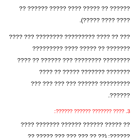
?????? ?? ????? ???? ????? ?????? ??
???? ???? ?????).
??? ?? ???? ????????? ???????? ??? ????
??????? ?? ????? ???? ?????????
???????? ???????? ??? ?????? ?? ????
??????? ??????? ????? ?? ????
????????? ?????? ??? ??? ??? ???
??????.
3. ???? ??????? ?????? ??????:
?? ????? ?????? ?????? ??????? ????
??????: (?? ?? ??? ??? ??? ????? ??