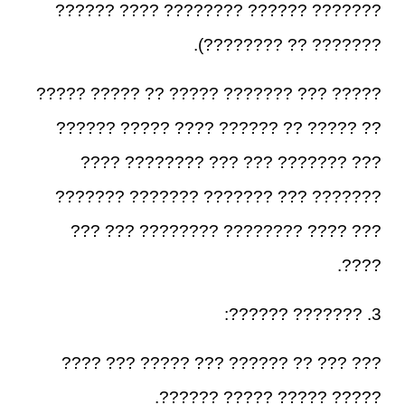
??????? ?????? ???????? ???? ??????
??????? ?? ????????).
????? ??? ??????? ????? ?? ????? ?????
?? ????? ?? ?????? ???? ????? ??????
??? ??????? ??? ??? ???????? ????
??????? ??? ??????? ??????? ???????
??? ???? ???????? ???????? ??? ???
????.
3. ??????? ??????:
??? ??? ?? ?????? ??? ????? ??? ????
????? ????? ????? ??????.