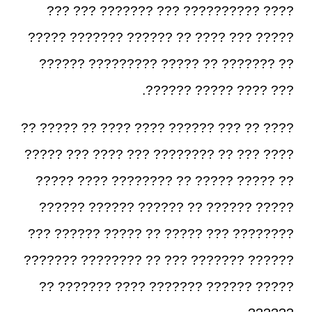
???? ?????????? ??? ??????? ??? ???
????? ??? ???? ?? ?????? ??????? ?????
?? ??????? ?? ????? ????????? ??????
??? ???? ????? ??????.
???? ?? ??? ?????? ???? ???? ?? ????? ??
???? ??? ?? ???????? ??? ???? ??? ?????
?? ????? ????? ?? ???????? ???? ?????
????? ?????? ?? ?????? ?????? ??????
???????? ??? ????? ?? ????? ?????? ???
?????? ??????? ??? ?? ???????? ???????
????? ?????? ??????? ???? ??????? ??