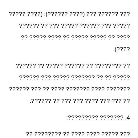
??? ?????? ??? (???? ??????): (???? ?????
????? ??? ?????? ????? ??? ?? ??????
???? ?? ????? ????? ?? ???? ????? ??
????).
?? ???????? ?? ?????? ????? ?? ??????
????? ?? ?? ??????? ????? ??? ??????
??????? ???? ??????? ???? ?? ??? ??????
?? ??? ??? ???? ??? ??? ?? ??????.
4. ??????? ?????????:
??? ????? ???? ???? ?? ???????? ??