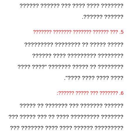
??????? ???? ???? ??? ?????? ??????
?????? ??????.
5. ??? ?????? ??????? ??????? ???????
????? ????? ?? ???????? ?????????
???????? ????????? ???? ??????
???????? ?? ????? ??????? "???? ????
???? ???? ???? ????".
6. ??????? ??? ????? ??????:
?????? ??????? ??? ??????? ?? ?????
??????? ????????? ???? ?? ??? ????? ???
????????? ?????? ???? ???? ??????? ???