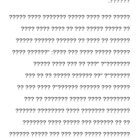
??????.
????? ??? ???? ????? ??????? ???? ?????
?? ????? ????? ??? ?? ???? ???? ????
?????? ?? ???? ?? ?????? ?????? ?????
????? ????? ???? ??? ????: "?????? ????
???????"? "??? ?? ??? ???? ?????
??????"? "?? ?????? ????? ?? ?? ???
????? ??? ?????? ??????"? ???? ??? ??
???????? ???? ????? ??????? ?? ???
??????? ??????? ???? ???????? ??????
?? ?? ?????? ??? ????? ???? ???????
???????? ????? ??? ??? ??? ????? ??????