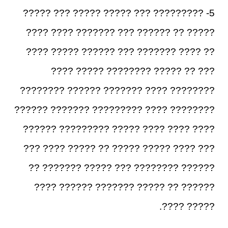
5- ????????? ??? ????? ????? ??? ?????
????? ?? ?????? ??? ??????? ???? ????
?? ???? ??????? ??? ?????? ????? ????
??? ?? ????? ???????? ????? ????
???????? ???? ??????? ?????? ????????
???????? ???? ????????? ??????? ??????
???? ???? ???? ????? ????????? ??????
??? ???? ????? ????? ?? ????? ???? ???
?????? ???????? ??? ????? ??????? ??
?????? ?? ????? ??????? ?????? ????
????? ????.