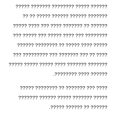
?????? ????? ???????? ??????? ?????
??????? ?????? ?????? ????? ?? ??
?????? ?? ??????? ???? ??? ???? ?????
???????? ??? ???? ????? ??? ????? ???
????? ???? ????? ?? ???????? ??????
???? ?? ??? ??????? ??? ????????? ???
??????? ??????? ???? ????? ????? ?????
?????? ???? ????????.
???? ??? ??????? ?? ???????? ?????
????? ??????? ????? ?????? ???????
?????? ?? ?????? ?????.