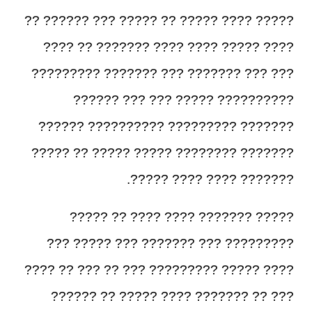
????? ???? ????? ?? ????? ??? ?????? ??
???? ????? ???? ???? ??????? ?? ????
??? ??? ??????? ??? ??????? ?????????
?????????? ????? ??? ??? ??????
??????? ????????? ?????????? ??????
??????? ???????? ????? ????? ?? ?????
??????? ???? ???? ?????.
????? ??????? ???? ???? ?? ?????
????????? ??? ??????? ??? ????? ???
???? ????? ????????? ??? ?? ??? ?? ????
??? ?? ??????? ???? ????? ?? ??????