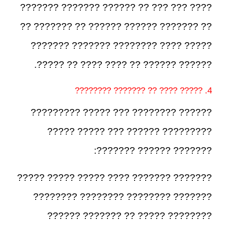
???? ??? ??? ?? ?????? ??????? ???????
?? ??????? ?????? ?????? ?? ??????? ??
????? ???? ???????? ??????? ???????
?????? ?????? ?? ???? ???? ?? ?????.
4. ????? ???? ?? ??????? ????????
?????? ???????? ??? ????? ?????????
????????? ?????? ??? ????? ?????
??????? ?????? ???????:
??????? ??????? ???? ????? ????? ?????
??????? ???????? ???????? ????????
???????? ????? ?? ??????? ??????