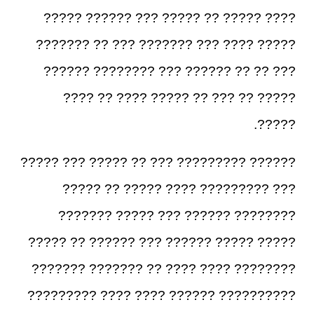
???? ????? ?? ????? ??? ?????? ?????
????? ???? ??? ??????? ??? ?? ???????
??? ?? ?? ?????? ??? ???????? ??????
????? ?? ??? ?? ????? ???? ?? ????
?????.
?????? ????????? ??? ?? ????? ??? ?????
??? ????????? ???? ????? ?? ?????
???????? ?????? ??? ????? ???????
????? ????? ?????? ??? ?????? ?? ?????
???????? ???? ???? ?? ??????? ???????
?????????? ?????? ???? ???? ?????????