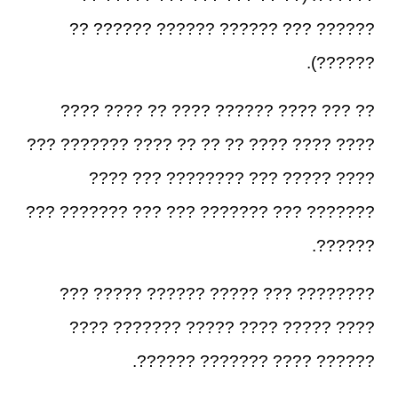
?????? ??? ?????? ?????? ?????? ??
??????).
?? ??? ???? ?????? ???? ?? ???? ????
???? ???? ???? ?? ?? ?? ???? ??????? ???
???? ????? ??? ???????? ??? ????
??????? ??? ??????? ??? ??? ??????? ???
??????.
???????? ??? ????? ?????? ????? ???
???? ????? ???? ????? ??????? ????
?????? ???? ??????? ??????.