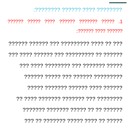
???????? ???? ?????? ????????:
1. ????? ??????? ?????? ???? ????? ??????
?????? ???? ??????:
??? ?? ???? ????????? ??? ?????? ??????
?????? ?? ????????? ??? ?????? ???? ???
????? ??????? ??? ???????? ???? ???
????????? ?????? ??? ????? ??????
?????? ???? ?????? ??????? ?????
???????? ??? ??????? ??????? ???? ??
?????? ?? ?? ????? ??????? ???????
????? ?? ???? ????? ??????? ?? ???