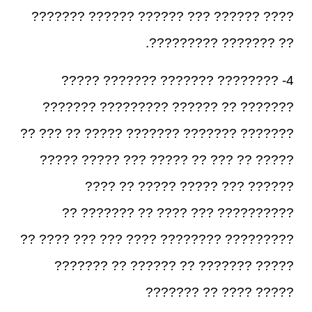
???? ?????? ??? ?????? ?????? ???????
?? ??????? ?????????.
4- ???????? ??????? ??????? ?????
??????? ?? ?????? ????????? ???????
??????? ??????? ??????? ????? ?? ??? ??
????? ?? ??? ?? ????? ??? ????? ?????
?????? ??? ????? ????? ?? ????
?????????? ??? ???? ?? ??????? ??
????????? ???????? ???? ??? ??? ???? ??
????? ??????? ?? ?????? ?? ???????
????? ???? ?? ???????