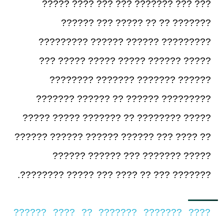
??? ??? ??????? ??? ??? ???? ?????
??????? ?? ?? ????? ??? ??????
????????? ?????? ?????? ?????????
????? ?????? ????? ????? ????? ???
?????? ??????? ??????? ????????
????????? ?????? ?? ?????? ???????
????? ???????? ?? ??????? ????? ?????
?? ???? ??? ?????? ?????? ?????? ??????
????? ??????? ??? ?????? ??????
??????? ??? ?? ???? ??? ????? ????????.
???? ??????? ??????? ?? ???? ??????