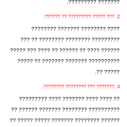
??????? ?????????.
2. ??? ????? ????????? ?? ??????:
???? ???????? ??????? ????????
????????? ???????? ???????? ?? ???
?????? ???? ?? ?????? ?? ???? ??? ?????
?????????? ??????? ??????? ?? ?????
????? ??.
3. ??????? ??? ???????? ????????:
?? ???? ???? ??????? ???? ?????????
?????????? ???????? ??????? ?????? ??
?????? ???????? ??????? ????? ????? ??