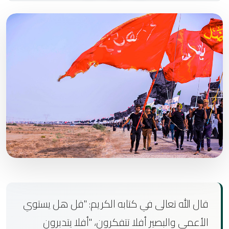
قال الله تعالى في كتابه الكريم: "قل هل يستوي
الأعمى والبصير أفلا تتفكرون، "أفلا يتدبرون