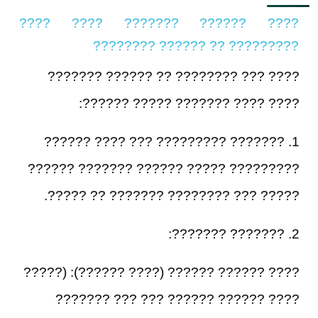
???? ?????? ??????? ???? ????
????????? ?? ?????? ????????
???? ??? ???????? ?? ?????? ???????
???? ???? ??????? ????? ??????:
1. ??????? ????????? ??? ???? ??????
????????? ????? ?????? ??????? ??????
????? ??? ???????? ??????? ?? ?????.
2. ??????? ???????:
???? ?????? ?????? (???? ??????): (?????
???? ?????? ?????? ??? ??? ???????