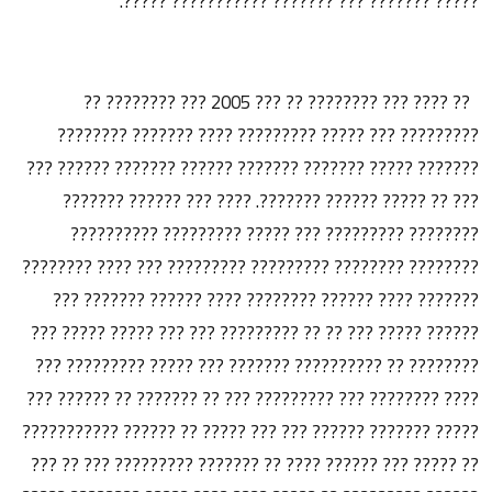
????? ??????? ??? ??????? ??????????? ?????.
?? ???? ??? ???????? ?? ??? 2005 ??? ???????? ??
????????? ??? ????? ????????? ???? ??????? ????????
??????? ????? ??????? ??????? ?????? ??????? ?????? ???
??? ?? ????? ?????? ???????. ???? ??? ?????? ???????
???????? ????????? ??? ????? ????????? ??????????
???????? ???????? ????????? ????????? ??? ???? ????????
??????? ???? ?????? ???????? ???? ?????? ??????? ???
?????? ????? ??? ?? ?? ????????? ??? ??? ????? ????? ???
???????? ?? ?????????? ??????? ??? ????? ????????? ???
???? ???????? ??? ????????? ??? ?? ??????? ?? ?????? ???
????? ??????? ?????? ??? ??? ????? ?? ?????? ???????????
?? ????? ??? ?????? ???? ?? ??????? ????????? ??? ?? ???