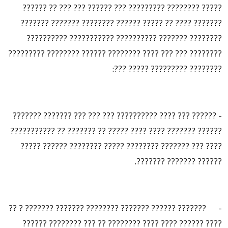
????? ???????? ????????? ??? ?????? ??? ??? ?? ??????
??????? ???? ?? ????? ?????? ???????? ??????? ???????
???????? ??????? ?????????? ??????????? ??????????
???????? ??? ??? ???? ???????? ?????? ???????? ?????????
???????? ????????? ????? ???:
- ?????? ??? ???? ?????????? ??? ??? ??? ??????? ???????
?????? ??????? ???? ???? ????? ?? ??????? ?? ???????????
???? ??? ??????? ???????? ????? ???????? ?????? ?????
?????? ??????? ???????.
- ??????? ?????? ??????? ???????? ??????? ??????? ? ??
???? ?????? ???? ???? ???????? ?? ??? ???????? ??????