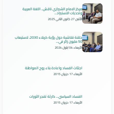
مركز الامام الشيرازي ناقش.. اللغة العربية
وتحديات الاستيراد...
الأثنين 27 كانون الثاني 2025
حلقة نقاشية حول رؤية كربلاء 2030، لاستيعاب
50 مليون زائر في...
الأربعاء 04 ايلول 2024
اجتثاث الفساد واعادة بناء روح المواطنة
الأربعاء 17 حزيران 2015
الفساد السياسي... كارثة تفجر الثورات
الأربعاء 17 حزيران 2015