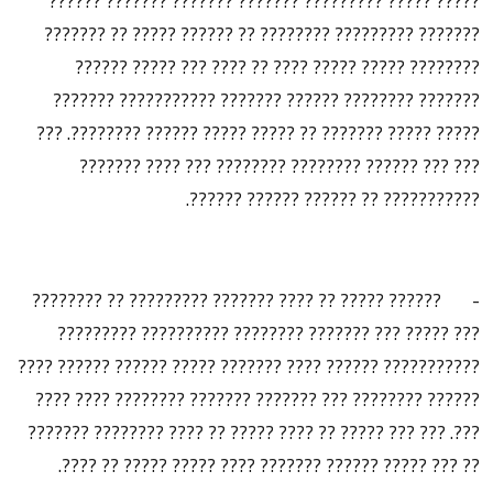
????? ????? ????????? ??????? ??????? ??????? ??????
??????? ????????? ???????? ?? ?????? ????? ?? ???????
???????? ????? ????? ???? ?? ???? ??? ????? ??????
??????? ???????? ?????? ??????? ??????????? ???????
????? ????? ??????? ?? ????? ????? ?????? ????????. ???
??? ??? ?????? ???????? ???????? ??? ???? ???????
??????????? ?? ?????? ?????? ??????.
- ?????? ????? ?? ???? ??????? ????????? ?? ????????
??? ????? ??? ??????? ???????? ?????????? ?????????
??????????? ?????? ???? ??????? ????? ?????? ?????? ????
?????? ???????? ??? ??????? ??????? ???????? ???? ????
???. ??? ??? ????? ?? ???? ????? ?? ???? ???????? ???????
?? ??? ????? ?????? ??????? ???? ????? ????? ?? ????.