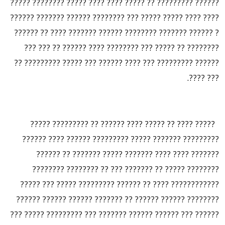
?????? ????????? ?? ????? ???? ???? ????? ???????? ?????
???? ???? ????? ????? ??? ???????? ?????? ??????? ??????
? ?????? ??????? ???????? ?????? ??????? ???? ?? ??????
???????? ?? ????? ??? ???????? ???? ?????? ?? ??? ???
?????? ????????? ??? ???? ?????? ??? ????? ????????? ??
??? ????.
????? ???? ?? ????? ???? ?????? ?? ????????? ?????
????????? ??????? ????? ????????? ?????? ???? ??????
??????? ???? ???? ??????? ????? ??????? ?? ??????
???????? ????? ?? ??????? ??? ?? ???????? ????????
???????????? ???? ?? ?????? ????????? ????? ??? ?????
???????? ?????? ?????? ?? ??????? ?????? ?????? ??????
?????? ??? ?????? ?????? ??????? ??? ????????? ????? ???