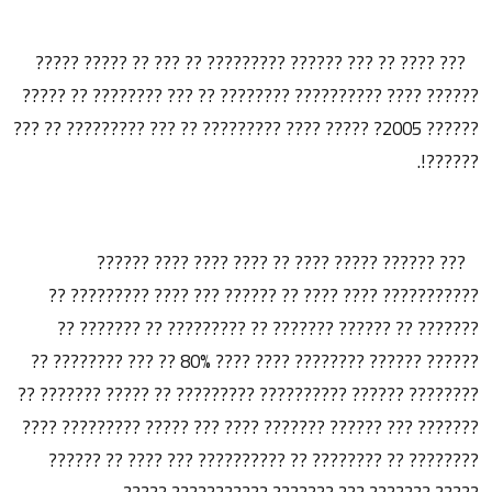
??? ???? ?? ??? ?????? ????????? ?? ??? ?? ????? ?????
?????? ???? ?????????? ???????? ?? ??? ???????? ?? ?????
?????? 2005? ????? ???? ????????? ?? ??? ????????? ?? ???
??????!.
??? ?????? ????? ???? ?? ???? ???? ???? ??????
??????????? ???? ???? ?? ?????? ??? ???? ????????? ??
??????? ?? ?????? ??????? ?? ????????? ?? ??????? ??
?????? ?????? ???????? ???? ???? 80% ?? ??? ???????? ??
???????? ?????? ?????????? ????????? ?? ????? ??????? ??
??????? ??? ?????? ??????? ???? ??? ????? ????????? ????
???????? ?? ???????? ?? ?????????? ??? ???? ?? ??????