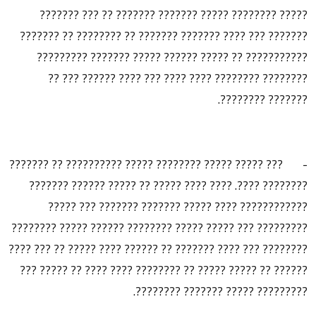
????? ???????? ????? ??????? ??????? ?? ??? ???????
??????? ??? ???? ??????? ??????? ?? ???????? ?? ???????
??????????? ?? ????? ?????? ????? ??????? ?????????
???????? ???????? ???? ???? ??? ???? ?????? ??? ??
??????? ????????.
- ??? ????? ????? ???????? ????? ?????????? ?? ???????
???????? ????. ???? ???? ????? ?? ????? ?????? ???????
???????????? ???? ????? ??????? ??????? ??? ?????
????????? ??? ????? ????? ???????? ?????? ????? ????????
???????? ??? ???? ??????? ?? ?????? ???? ????? ?? ??? ????
?????? ?? ????? ????? ?? ???????? ???? ???? ?? ????? ???
????????? ????? ??????? ????????.