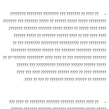
- ?? ???? ?? ??????? ??? ???????? ???????? ????????
????????? ????? ????? ?????? ?? ????? ??????? ??? ???????
???? ???? ????? ?? ????? ????? ??????? ??????? ???????.
???? ???? ??? ?? ???? ?????? ??????? ?? ????? ??????
????????? ???? ?????????? ????????? ???????? ??? ??
??????? ???????? ??????? ??? ?????? ??????? ????????
??????? ????????? ??? ?? ???? ???? "???????? ??????" ?? ??
????? ?????? ?????? ??????? ?????????? ??? ??????
??????? ???? ?? ???? ?????? ???????? ???? ??? ????
??????? ?? ?????? ????? ??????? ?? ??? ?? ????.
- ?? ???? ????? ??????? ??????? ???????? ?? ???? ???