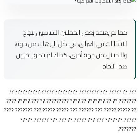
كما لم يعتقد بعض المحللين السياسيين بنجاح
الانتخابات في العراق، في ظل الإرهاب من جهة،
والاحتلال من جهة أخرى، كذلك لم يتصور آخرون
هذا النجاح
??? ?? ????? ??? ???????? ????????? ????? ?????????? ??
??????? ?? ?? ??????? ?? ???? ????????? ?? ??? ????? ????
?? ????? ????? ??? ?????? ??? ????? ????? ??? ??????? ????
????? ??????? ??? ??? ????? ?? ??? ??? ?????? ?????
???????.